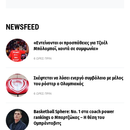
NEWSFEED
«Εντείνονται οι προσπάθειες για Τζοέλ
Μπόλομποϊ, κοντά σε συμφωνία»
6 ΏΡΕΣ ΠΡΙΝ
Σκέφτεται να λύσει ενεργό συμβόλαιο με μέλος
του ρόστερ ο Ολυμπιακός
6 ΏΡΕΣ ΠΡΙΝ
Basketball Sphere: No. 1 στα coach power
rankings ο Μπαρτζώκας – Η θέση του
Ομπράντοβιτς