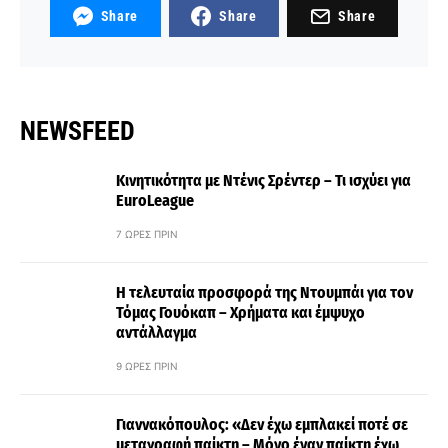
Share
Share
Share
NEWSFEED
Κινητικότητα με Ντένις Σρέντερ – Τι ισχύει για
EuroLeague
7 ΏΡΕΣ ΠΡΙΝ
Η τελευταία προσφορά της Ντουμπάι για τον
Τόμας Γουόκαπ – Χρήματα και έμψυχο
αντάλλαγμα
9 ΏΡΕΣ ΠΡΙΝ
Γιαννακόπουλος: «Δεν έχω εμπλακεί ποτέ σε
μεταγραφή παίκτη – Μόνο έναν παίκτη έχω