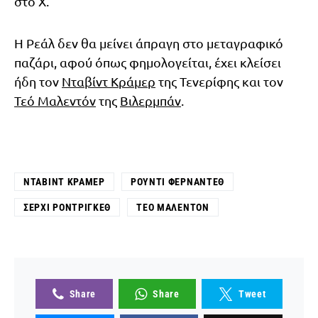
στο Χ.
Η Ρεάλ δεν θα μείνει άπραγη στο μεταγραφικό
παζάρι, αφού όπως φημολογείται, έχει κλείσει
ήδη τον
Νταβίντ Κράμερ
της Τενερίφης και τον
Τεό Μαλεντόν
της
Βιλερμπάν
.
ΝΤΑΒΊΝΤ ΚΡΆΜΕΡ
ΡΟΎΝΤΙ ΦΕΡΝΆΝΤΕΘ
ΣΈΡΧΙ ΡΟΝΤΡΊΓΚΕΘ
ΤΕΌ ΜΑΛΕΝΤΌΝ
Share
Share
Tweet