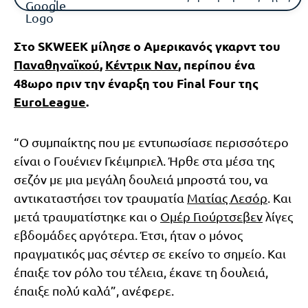
Στο SKWEEK μίλησε ο Αμερικανός γκαρντ του
Παναθηναϊκού
,
Κέντρικ Ναν
, περίπου ένα
48ωρο πριν την έναρξη του Final Four της
EuroLeague
.
“Ο συμπαίκτης που με εντυπωσίασε περισσότερο
είναι ο Γουένιεν Γκέιμπριελ. Ήρθε στα μέσα της
σεζόν με μια μεγάλη δουλειά μπροστά του, να
αντικαταστήσει τον τραυματία
Ματίας Λεσόρ
. Και
μετά τραυματίστηκε και ο
Ομέρ Γιούρτσεβεν
λίγες
εβδομάδες αργότερα. Έτσι, ήταν ο μόνος
πραγματικός μας σέντερ σε εκείνο το σημείο. Και
έπαιξε τον ρόλο του τέλεια, έκανε τη δουλειά,
έπαιξε πολύ καλά”, ανέφερε.