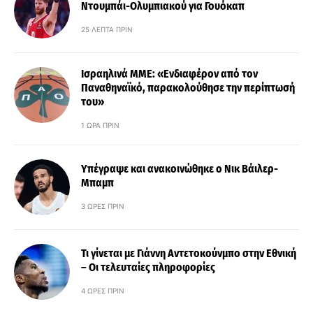
Ντουμπάι-Ολυμπιακού για Γουόκαπ
25 ΛΕΠΤΆ ΠΡΙΝ
Ισραηλινά ΜΜΕ: «Ενδιαφέρον από τον
Παναθηναϊκό, παρακολούθησε την περίπτωσή
του»
1 ΏΡΑ ΠΡΙΝ
Υπέγραψε και ανακοινώθηκε ο Νικ Βάιλερ-
Μπαμπ
3 ΏΡΕΣ ΠΡΙΝ
Τι γίνεται με Γιάννη Αντετοκούνμπο στην Εθνική
– Οι τελευταίες πληροφορίες
4 ΏΡΕΣ ΠΡΙΝ