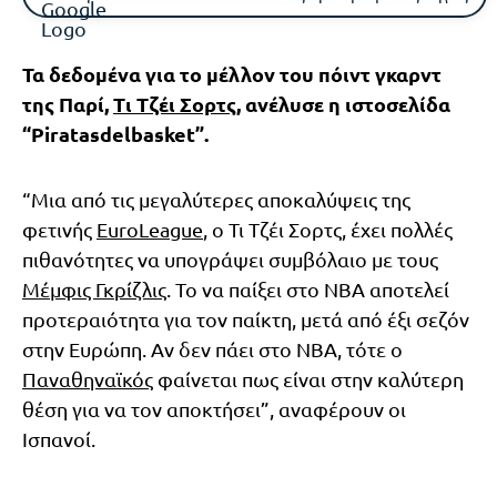
Τα δεδομένα για το μέλλον του πόιντ γκαρντ
της Παρί,
Τι Τζέι Σορτς
, ανέλυσε η ιστοσελίδα
“Piratasdelbasket”.
“Μια από τις μεγαλύτερες αποκαλύψεις της
φετινής
EuroLeague
, ο Τι Τζέι Σορτς, έχει πολλές
πιθανότητες να υπογράψει συμβόλαιο με τους
Μέμφις Γκρίζλις
. Το να παίξει στο ΝΒΑ αποτελεί
προτεραιότητα για τον παίκτη, μετά από έξι σεζόν
στην Ευρώπη. Αν δεν πάει στο ΝΒΑ, τότε ο
Παναθηναϊκός
φαίνεται πως είναι στην καλύτερη
θέση για να τον αποκτήσει”, αναφέρουν οι
Ισπανοί.