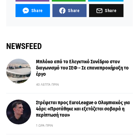
Share
Share
Share
NEWSFEED
Μπλόκο από το Ελεγκτικό Συνέδριο στον
διαγωνισμό του ΣΕΦ – Σε επαναπροκήρυξη το
έργο
40 ΛΕΠΤΆ ΠΡΙΝ
Στρέφεται προς EuroLeague ο Ολυμπιακός για
4άρι: «Προτάθηκε και εξετάζεται σοβαρά η
περίπτωσή του»
1 ΏΡΑ ΠΡΙΝ