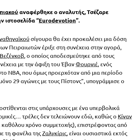
πιακού
αναφέρθηκε ο αναλυτής, Τσέζαρε
ν ιστοσελίδα “
Eurodevotion
”.
ναθηναϊκού
σίγουρα θα έχει προκαλέσει μια δόση
των Πειραιωτών έριξε στη συνέχεια στην αγορά,
 Βεζένκοβ
, ο οποίος αποδεσμεύτηκε από τους
συνέχεια με την άφιξη του Έβαν
Φουρνιέ
, ενός
στο NBA, που όμως προερχόταν από μια περίοδο
μόνο 29 αγώνες με τους Πίστονς”, υπογράμμισε ο
οστίθενται στις υπάρχουσες με ένα υπερβολικά
νομικές… τρέλες δεν τελειώνουν εδώ, καθώς ο
Κίναν
ει καθόλου χρόνο συμμετοχής), επιστρέφοντας από
με τη φανέλα της
Ζαλγκίρις
, είναι ουσιαστικά εκτός