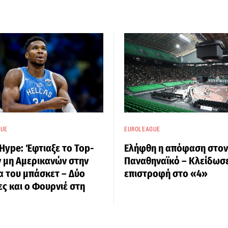
GUE
EUROLEAGUE
ype: Έφτιαξε το Top-
Ελήφθη η απόφαση στον
 μη Αμερικανών στην
Παναθηναϊκό – Κλείδωσ
α του μπάσκετ – Δύο
επιστροφή στο «4»
ς και ο Φουρνιέ στη