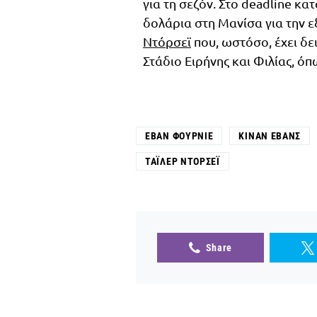
για τη σεζόν. Στο deadline 
δολάρια στη Μανίσα για την 
Ντόρσεϊ
που, ωστόσο, έχει δε
Στάδιο Ειρήνης και Φιλίας, ό
ΕΒΆΝ ΦΟΥΡΝΙΈ
ΚΊΝΑΝ ΈΒΑΝΣ
ΤΆΙΛΕΡ ΝΤΌΡΣΕΪ
Share