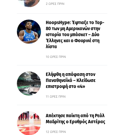
2 ΏΡΕΣ ΠΡΙΝ
HoopsHype: Έφτιαξε το Top-
80 των μη Αμερικανών στην
ιστορία του μπάσκετ – Δύο
Έλληνες και ο Φουρνιέ στη
λίστα
10 ΏΡΕΣ ΠΡΙΝ
Ελήφθη η απόφαση στον
Παναθηναϊκό – Κλείδωσε
επιστροφή στο «4»
11 ΏΡΕΣ ΠΡΙΝ
Απέκτησε παίκτη από τη Ρεάλ
Μαδρίτης ο Ερυθρός Αστέρας
12 ΏΡΕΣ ΠΡΙΝ