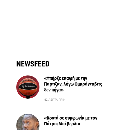
NEWSFEED
«Υπήρξε επαφή με την
Παρτιζάν, λόγω Ομπράντοβιτς
δεν πήγα»
42 ΛΕΠΤΆ ΠΡΙΝ
«Κοντά σε συμφωνία με τον
Πάτρικ Μπέβερλι»