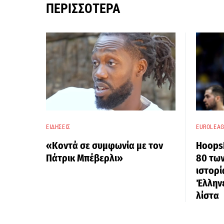
ΠΕΡΙΣΣΌΤΕΡΑ
ΕΙΔΉΣΕΙΣ
EUROLEA
«Κοντά σε συμφωνία με τον
HoopsH
Πάτρικ Μπέβερλι»
80 των
ιστορί
Έλληνε
λίστα