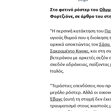
Στο φετινό ρόστερ του
Ολυμ
Φορτζιόνε, σε άρθρο του στη
“Η περσινή κατάκτηση του
Πα
υγιούς θυμού που η διοίκηση 
αρχικά αποκτώντας τον
Σάσα
Σακραμέντο Κινγκς
, και στη 
βετεράνου με αρκετές σεζόν 
σχεδόν αδράνειας, παίζοντας 
Ιταλός.
“Τεράστιες επενδύσεις που πρ
μεγάλο ρόστερ. Αλλά οι οικο
Έβανς
(αυτή τη στιγμή δεν έχ
τραυματισμό στους χιαστούς 