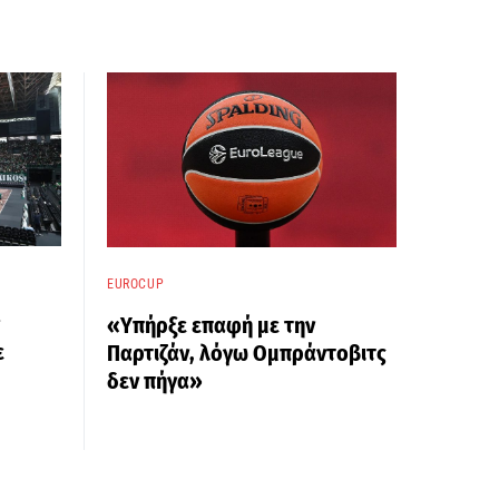
EUROCUP
«Υπήρξε επαφή με την
ε
Παρτιζάν, λόγω Ομπράντοβιτς
δεν πήγα»