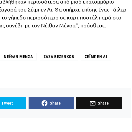
καταβλήθηκαν περισσότερα από μισό εκατομμύριο
εξαγορά του
Σέιμπεν Λι
. Θα υπήρχε επίσης ένας
Τάιλερ
ι το γήπεδο περισσότερο σε καρτ ποστάλ παρά στο
πως συνέβη με τον Νέιθαν Μένσα”, πρόσθεσε.
ΝΈΙΘΑΝ ΜΈΝΣΑ
ΣΆΣΑ ΒΕΖΈΝΚΟΒ
ΣΈΙΜΠΕΝ ΛΙ
Tweet
Share
Share