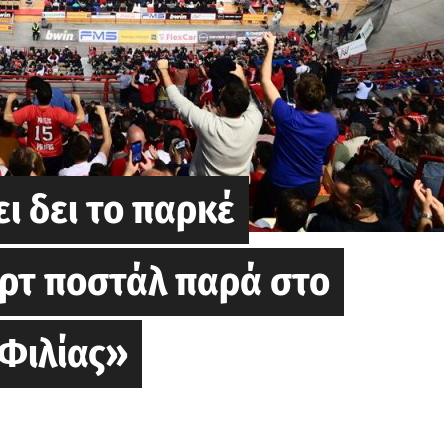
ι δει το παρκέ
ρτ ποστάλ παρά στο
 Φιλίας»