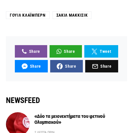
ΓΟΥΊΛ ΚΛΆΙΜΠΕΡΝ
ΣΑΚΊΛ ΜΑΚΚΊΣΙΚ
Share
Share
Tweet
Share
Share
Share
NEWSFEED
«Δύο τα μειονεκτήματα του φετινού
Ολυμπιακού»
2 ΛΕΠΤΆ ΠΡΙΝ