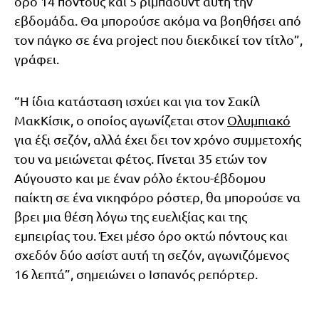
όρο 14 πόντους και 5 ριμπάουντ αυτή την
εβδομάδα. Θα μπορούσε ακόμα να βοηθήσει από
τον πάγκο σε ένα project που διεκδικεί τον τίτλο”,
γράφει.
“Η ίδια κατάσταση ισχύει και για τον Σακίλ
ΜακΚίσικ, ο οποίος αγωνίζεται στον
Ολυμπιακό
για έξι σεζόν, αλλά έχει δει τον χρόνο συμμετοχής
του να μειώνεται φέτος. Γίνεται 35 ετών τον
Αύγουστο και με έναν ρόλο έκτου-έβδομου
παίκτη σε ένα νικηφόρο ρόστερ, θα μπορούσε να
βρει μια θέση λόγω της ευελιξίας και της
εμπειρίας του. Έχει μέσο όρο οκτώ πόντους και
σχεδόν δύο ασίστ αυτή τη σεζόν, αγωνιζόμενος
16 λεπτά”, σημειώνει ο Ισπανός ρεπόρτερ.