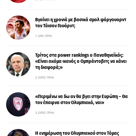
Βγαίνει η χρονιά με βασικό σμολ φόργουορντ
τον Τάισον Γουόρντ;
1 ΏΡΑ ΠΡΙΝ
Τρίτος στα power rankings ο Παναθηναϊκός:
«Είναι ακόμα ικανός ο Ομπράντοβιτς να κάνει
τη διαφορά;»
2 ΏΡΕΣ ΠΡΙΝ
«Περιμένω να δω αν θα βγει στην Ευρώπη – Θα
τον έπαιρνα στον Ολυμπιακό, ναι»
3 ΏΡΕΣ ΠΡΙΝ
Η ενημέρωση του Ολυμπιακού στον Τόμας