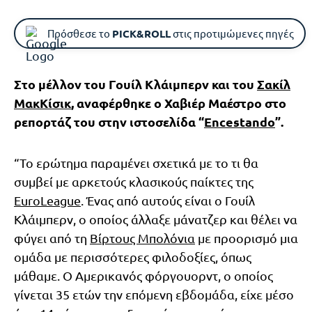
Πρόσθεσε το
PICK&ROLL
στις προτιμώμενες πηγές
Στο μέλλον του Γουίλ Κλάιμπερν και του
Σακίλ
ΜακΚίσικ
, αναφέρθηκε ο Χαβιέρ Μαέστρο στο
ρεπορτάζ του στην ιστοσελίδα “
Encestando
”.
“Το ερώτημα παραμένει σχετικά με το τι θα
συμβεί με αρκετούς κλασικούς παίκτες της
EuroLeague
. Ένας από αυτούς είναι ο Γουίλ
Κλάιμπερν, ο οποίος άλλαξε μάνατζερ και θέλει να
φύγει από τη
Βίρτους Μπολόνια
με προορισμό μια
ομάδα με περισσότερες φιλοδοξίες, όπως
μάθαμε. Ο Αμερικανός φόργουορντ, ο οποίος
γίνεται 35 ετών την επόμενη εβδομάδα, είχε μέσο