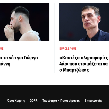
GUE
EUROLEAGUE
 τα νέα για Γιώργο
«Καυτές» πληροφορίες 
ιάννη
4άρι που ετοιμάζεται να
ο Μπαρτζώκας
Όροι Χρήσης
GDPR
Ταυτότητα – Ποιοι είμαστε
Επικοινωνία