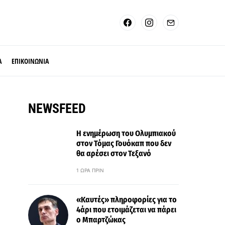
Α
ΕΠΙΚΟΙΝΩΝΙΑ
NEWSFEED
Η ενημέρωση του Ολυμπιακού
στον Τόμας Γουόκαπ που δεν
θα αρέσει στον Τεξανό
1 ΏΡΑ ΠΡΙΝ
«Καυτές» πληροφορίες για το
4άρι που ετοιμάζεται να πάρει
ο Μπαρτζώκας