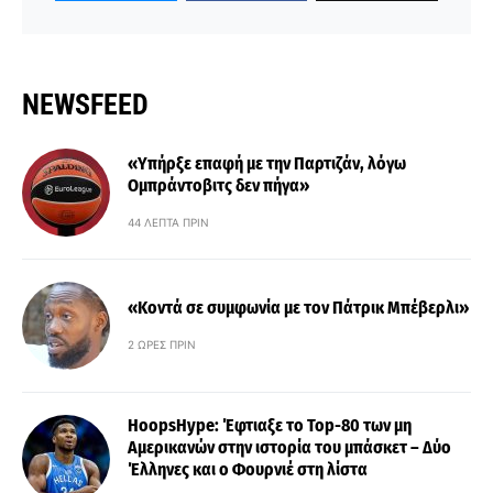
NEWSFEED
«Υπήρξε επαφή με την Παρτιζάν, λόγω
Ομπράντοβιτς δεν πήγα»
44 ΛΕΠΤΆ ΠΡΙΝ
«Κοντά σε συμφωνία με τον Πάτρικ Μπέβερλι»
2 ΏΡΕΣ ΠΡΙΝ
HoopsHype: Έφτιαξε το Top-80 των μη
Αμερικανών στην ιστορία του μπάσκετ – Δύο
Έλληνες και ο Φουρνιέ στη λίστα