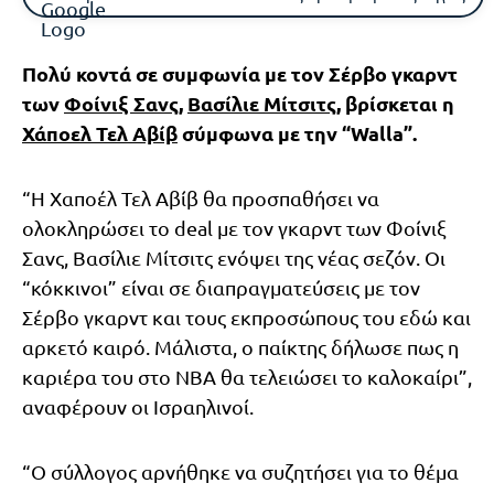
Πολύ κοντά σε συμφωνία με τον Σέρβο γκαρντ
των
Φοίνιξ Σανς
,
Βασίλιε Μίτσιτς
, βρίσκεται η
Χάποελ Τελ Αβίβ
σύμφωνα με την “Walla”.
“Η Χαποέλ Τελ Αβίβ θα προσπαθήσει να
ολοκληρώσει το deal με τον γκαρντ των Φοίνιξ
Σανς, Βασίλιε Μίτσιτς ενόψει της νέας σεζόν. Οι
“κόκκινοι” είναι σε διαπραγματεύσεις με τον
Σέρβο γκαρντ και τους εκπροσώπους του εδώ και
αρκετό καιρό. Μάλιστα, ο παίκτης δήλωσε πως η
καριέρα του στο ΝΒΑ θα τελειώσει το καλοκαίρι”,
αναφέρουν οι Ισραηλινοί.
“Ο σύλλογος αρνήθηκε να συζητήσει για το θέμα