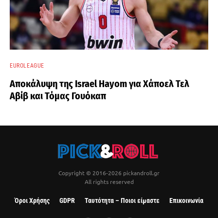
EUROLEAGUE
Αποκάλυψη της Israel Hayom για Χάποελ Τελ
Αβίβ και Τόμας Γουόκαπ
Copyright © 2016-2026 pickandroll.gr
All rights reserved
Όροι Χρήσης
GDPR
Ταυτότητα – Ποιοι είμαστε
Επικοινωνία