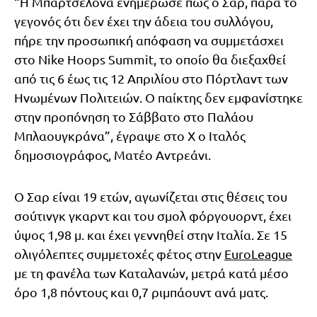
“Η Μπαρτσελόνα ενημέρωσε πως ο Σαρ, παρά το
γεγονός ότι δεν έχει την άδεια του συλλόγου,
πήρε την προσωπική απόφαση να συμμετάσχει
στο Nike Hoops Summit, το οποίο θα διεξαχθεί
από τις 6 έως τις 12 Απριλίου στο Πόρτλαντ των
Ηνωμένων Πολιτειών. Ο παίκτης δεν εμφανίστηκε
στην προπόνηση το Σάββατο στο Παλάου
Μπλαουγκράνα”, έγραψε στο Χ ο Ιταλός
δημοσιογράφος, Ματέο Αντρεάνι.
Ο Σαρ είναι 19 ετών, αγωνίζεται στις θέσεις του
σούτινγκ γκαρντ και του σμολ φόργουορντ, έχει
ύψος 1,98 μ. και έχει γεννηθεί στην Ιταλία. Σε 15
ολιγόλεπτες συμμετοχές φέτος στην
EuroLeague
με τη φανέλα των Καταλανών, μετρά κατά μέσο
όρο 1,8 πόντους και 0,7 ριμπάουντ ανά ματς.