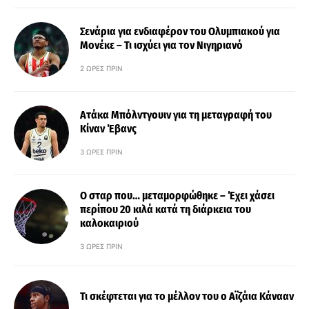
Σενάρια για ενδιαφέρον του Ολυμπιακού για
Μονέκε – Τι ισχύει για τον Νιγηριανό
2 ΏΡΕΣ ΠΡΙΝ
Ατάκα Μπόλντγουιν για τη μεταγραφή του
Κίναν Έβανς
3 ΏΡΕΣ ΠΡΙΝ
Ο σταρ που… μεταμορφώθηκε – Έχει χάσει
περίπου 20 κιλά κατά τη διάρκεια του
καλοκαιριού
3 ΏΡΕΣ ΠΡΙΝ
Τι σκέφτεται για το μέλλον του ο Αϊζάια Κάνααν