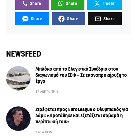
Share
Share
Tweet
Share
Share
Share
NEWSFEED
Μπλόκο από το Ελεγκτικό Συνέδριο στον
διαγωνισμό του ΣΕΦ – Σε επαναπροκήρυξη το
έργο
37 ΛΕΠΤΆ ΠΡΙΝ
Στρέφεται προς EuroLeague ο Ολυμπιακός για
4άρι: «Προτάθηκε και εξετάζεται σοβαρά η
περίπτωσή του»
1 ΏΡΑ ΠΡΙΝ