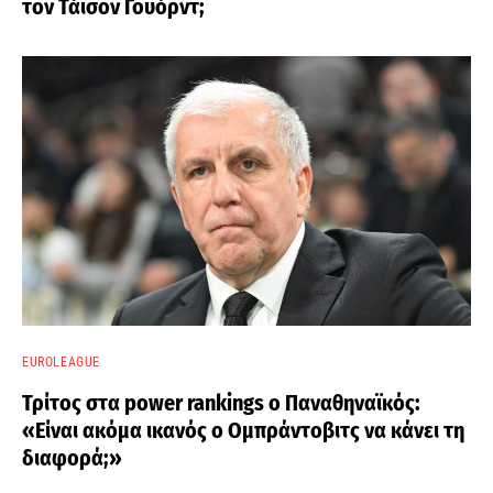
τον Τάισον Γουόρντ;
EUROLEAGUE
Τρίτος στα power rankings ο Παναθηναϊκός:
«Είναι ακόμα ικανός ο Ομπράντοβιτς να κάνει τη
διαφορά;»