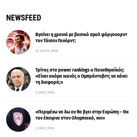
NEWSFEED
Βγαίνει η χρονιά με βασικό σμολ φόργουορντ
τον Τάισον Γουόρντ;
57 ΛΕΠΤΆ ΠΡΙΝ
Τρίτος στα power rankings ο Παναθηναϊκός:
«Είναι ακόμα ικανός ο Ομπράντοβιτς να κάνει
τη διαφορά;»
2 ΏΡΕΣ ΠΡΙΝ
«Περιμένω να δω αν θα βγει στην Ευρώπη – Θα
τον έπαιρνα στον Ολυμπιακό, ναι»
3 ΏΡΕΣ ΠΡΙΝ