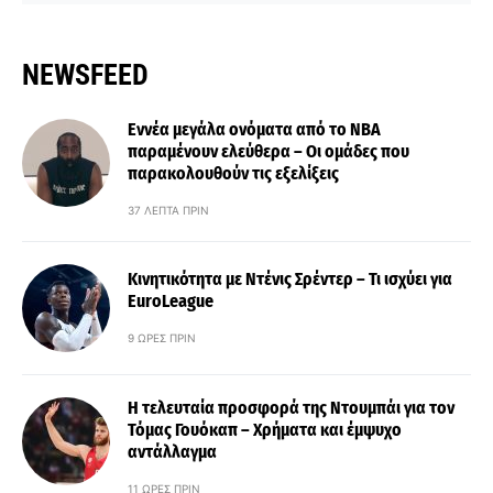
NEWSFEED
Εννέα μεγάλα ονόματα από το ΝΒΑ
παραμένουν ελεύθερα – Οι ομάδες που
παρακολουθούν τις εξελίξεις
37 ΛΕΠΤΆ ΠΡΙΝ
Κινητικότητα με Ντένις Σρέντερ – Τι ισχύει για
EuroLeague
9 ΏΡΕΣ ΠΡΙΝ
Η τελευταία προσφορά της Ντουμπάι για τον
Τόμας Γουόκαπ – Χρήματα και έμψυχο
αντάλλαγμα
11 ΏΡΕΣ ΠΡΙΝ