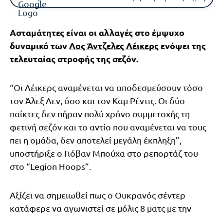
Ασταμάτητες είναι οι αλλαγές στο έμψυχο
δυναμικό των
Λος Άντζελες Λέικερς
ενόψει της
τελευταίας στροφής της σεζόν.
“Οι Λέικερς αναμένεται να αποδεσμεύσουν τόσο
τον Άλεξ Λεν, όσο και τον Καμ Ρέντις. Οι δύο
παίκτες δεν πήραν πολύ χρόνο συμμετοχής τη
φετινή σεζόν και το αντίο που αναμένεται να τους
πει η ομάδα, δεν αποτελεί μεγάλη έκπληξη”,
υποστήριξε ο Γιόβαν Μπούχα στο ρεπορτάζ του
στο “Legion Hoops”.
Αξίζει να σημειωθεί πως ο Ουκρανός σέντερ
κατάφερε να αγωνιστεί σε μόλις 8 ματς με την