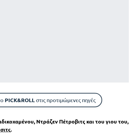
PICK&ROLL
το
στις προτιμώμενες πηγές
αδικοχαμένου, Ντράζεν Πέτροβιτς και του γιου του,
σιτς
.