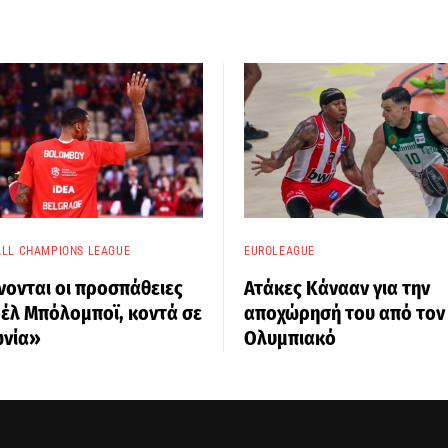
LL CHAMPIONS LEAGUE
EUROLEAGUE
νονται οι προσπάθειες
Ατάκες Κάνααν για την
οέλ Μπόλομποϊ, κοντά σε
αποχώρησή του από τον
νία»
Ολυμπιακό