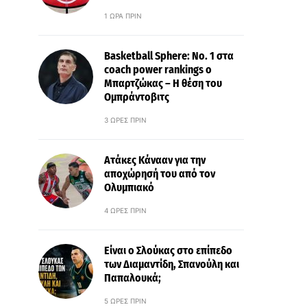
1 ΏΡΑ ΠΡΙΝ
Basketball Sphere: No. 1 στα
coach power rankings ο
Μπαρτζώκας – Η θέση του
Ομπράντοβιτς
3 ΏΡΕΣ ΠΡΙΝ
Ατάκες Κάνααν για την
αποχώρησή του από τον
Ολυμπιακό
4 ΏΡΕΣ ΠΡΙΝ
Είναι ο Σλούκας στο επίπεδο
των Διαμαντίδη, Σπανούλη και
Παπαλουκά;
5 ΏΡΕΣ ΠΡΙΝ