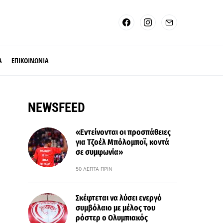
Α
ΕΠΙΚΟΙΝΩΝΙΑ
NEWSFEED
«Εντείνονται οι προσπάθειες
για Τζοέλ Μπόλομποϊ, κοντά
σε συμφωνία»
50 ΛΕΠΤΆ ΠΡΙΝ
Σκέφτεται να λύσει ενεργό
συμβόλαιο με μέλος του
ρόστερ ο Ολυμπιακός