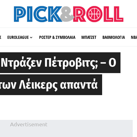
Σ
EUROLEAGUE
ΡΟΣΤΕΡ & ΣΥΜΒΟΛΑΙΑ
ΜΠΑΤΖΕΤ
ΒΑΘΜΟΛΟΓΙΑ
ΝΒ
Ντράζεν Πέτροβιτς; – Ο
των Λέικερς απαντά
Advertisement