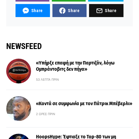
Share
Share
Share
NEWSFEED
«Υπήρξε επαφή με την Παρτιζάν, λόγω
Ομπράντοβιτς δεν πήγα»
53 ΛΕΠΤΆ ΠΡΙΝ
«Κοντά σε συμφωνία με τον Πάτρικ Μπέβερλι»
2 ΏΡΕΣ ΠΡΙΝ
HoopsHype: Έφτιαξε το Top-80 των μη