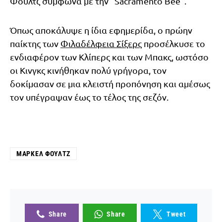
Φουλτζ σύμφωνα με την “Sacramento Bee”.
Όπως αποκάλυψε η ίδια εφημερίδα, ο πρώην
παίκτης των
Φιλαδέλφεια Σίξερς
προσέλκυσε το
ενδιαφέρον των Κλίπερς και των Μπακς, ωστόσο
οι Κινγκς κινήθηκαν πολύ γρήγορα, τον
δοκίμασαν σε μια κλειστή προπόνηση και αμέσως
τον υπέγραψαν έως το τέλος της σεζόν.
ΜΑΡΚΈΛ ΦΟΥΛΤΖ
Share
Share
Tweet