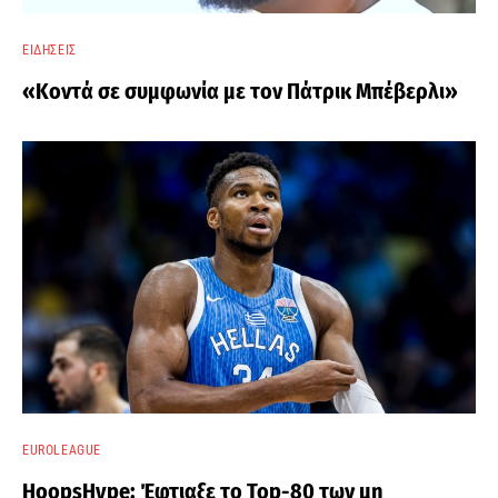
ΕΙΔΉΣΕΙΣ
«Κοντά σε συμφωνία με τον Πάτρικ Μπέβερλι»
EUROLEAGUE
HoopsHype: Έφτιαξε το Top-80 των μη