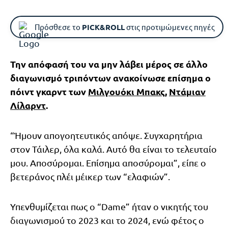
Πρόσθεσε το
PICK&ROLL
στις προτιμώμενες πηγές
Την απόφασή του να μην λάβει μέρος σε άλλο
διαγωνισμό τριπόντων ανακοίνωσε επίσημα ο
πόιντ γκαρντ των
Μιλγουόκι Μπακς
,
Ντάμιαν
Λίλαρντ
.
“Ήμουν απογοητευτικός απόψε. Συγχαρητήρια
στον Τάιλερ, όλα καλά. Αυτό θα είναι το τελευταίο
μου. Αποσύρομαι. Επίσημα αποσύρομαι”, είπε ο
βετεράνος πλέι μέικερ των “ελαφιών”.
Υπενθυμίζεται πως ο “Dame” ήταν ο νικητής του
διαγωνισμού το 2023 και το 2024, ενώ φέτος ο