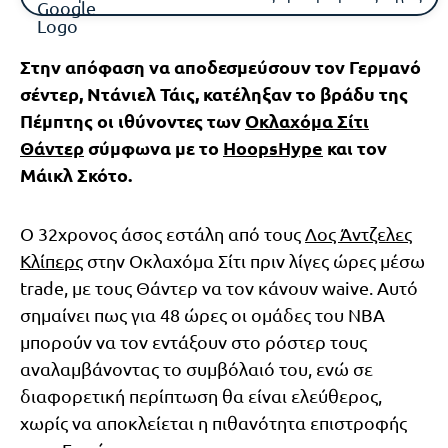
Στην απόφαση να αποδεσμεύσουν τον Γερμανό
σέντερ, Ντάνιελ Τάις, κατέληξαν το βράδυ της
Πέμπτης οι ιθύνοντες των
Οκλαχόμα Σίτι
Θάντερ
σύμφωνα με το
HoopsHype
και τον
Μάικλ Σκότο.
Ο 32χρονος άσος εστάλη από τους
Λος Άντζελες
Κλίπερς
στην Οκλαχόμα Σίτι πριν λίγες ώρες μέσω
trade, με τους Θάντερ να τον κάνουν waive. Αυτό
σημαίνει πως για 48 ώρες οι ομάδες του ΝΒΑ
μπορούν να τον εντάξουν στο ρόστερ τους
αναλαμβάνοντας το συμβόλαιό του, ενώ σε
διαφορετική περίπτωση θα είναι ελεύθερος,
χωρίς να αποκλείεται η πιθανότητα επιστροφής