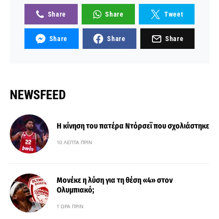
Share
Share
Tweet
Share
Share
Share
NEWSFEED
Η κίνηση του πατέρα Ντόρσεϊ που σχολιάστηκε
10 ΛΕΠΤΆ ΠΡΙΝ
Μονέκε η λύση για τη θέση «4» στον
Ολυμπιακό;
1 ΏΡΑ ΠΡΙΝ