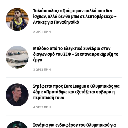
Τολιόπουλος: «Γράφτηκαν πολλά που δεν
ίσχυαν, αλλά δεν θα μπω σε λεπτομέρειες» –
Ατάκες για Παναθηναϊκό
2 ΏΡΕΣ ΠΡΙΝ
Μπλόκο από το Ελεγκτικό Συνέδριο στον
διαγωνισμό του ΣΕΦ – Σε επαναπροκήρυξη το
έργο
3 ΏΡΕΣ ΠΡΙΝ
Στρέφεται προς EuroLeague ο Ολυμπιακός για
4άρι: «Προτάθηκε και εξετάζεται σοβαρά η
περίπτωσή του»
4 ΏΡΕΣ ΠΡΙΝ
Σενάρια για ενδιαφέρον του Ολυμπιακού για