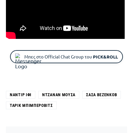
Μπες στο Official Chat Group του
PICK&ROLL
ΝΑΝΤΊΡ ΙΦΊ
ΝΤΖΆΝΑΝ ΜΟΎΣΑ
ΣΆΣΑ ΒΕΖΈΝΚΟΒ
ΤΑΡΊΚ ΜΠΙΜΠΈΡΟΒΙΤΣ