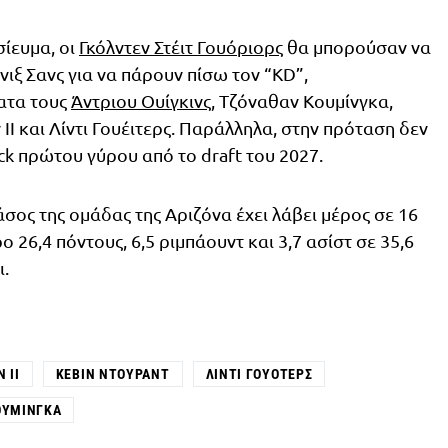
ίευμα, οι
Γκόλντεν Στέιτ Γουόριορς
θα μπορούσαν να
ιξ Σανς για να πάρουν πίσω τον “KD”,
ατα τους
Άντριου Ουίγκινς
, Τζόναθαν Κουμίνγκα,
ΙΙ και Λίντι Γουέιτερς. Παράλληλα, στην πρόταση δεν
ick πρώτου γύρου από το draft του 2027.
άσος της ομάδας της Αριζόνα έχει λάβει μέρος σε 16
 26,4 πόντους, 6,5 ριμπάουντ και 3,7 ασίστ σε 35,6
ι.
 ΙΙ
ΚΈΒΙΝ ΝΤΟΥΡΆΝΤ
ΛΊΝΤΙ ΓΟΥΌΤΕΡΣ
ΟΥΜΊΝΓΚΑ