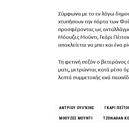
Σύμφωνα με το εν λόγω δημοσ
χτυπήσουν την πόρτα των Φοίν
προσφέροντας ως ανταλλάγμ
Μόουζες Μούντι, Γκάρι Πέιτον 
αποκλείεται να μπει και ένα p
Τη φετινή σεζόν ο βετεράνος 
ματς, μετρώντας κατά μέσο όρο
λεπτά συμμετοχής ανά παιχνίδ
ΆΝΤΡΙΟΥ ΟΥΊΓΚΙΝΣ
ΓΚΆΡΙ ΠΈΙΤΟΝ
ΜΌΟΥΖΕΣ ΜΟΎΝΤΙ
ΤΖΌΝΑΘΑΝ Κ