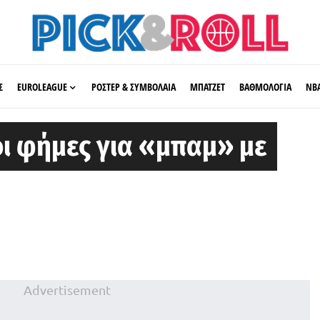
Σ
EUROLEAGUE
ΡΟΣΤΕΡ & ΣΥΜΒΟΛΑΙΑ
ΜΠΑΤΖΕΤ
ΒΑΘΜΟΛΟΓΙΑ
ΝΒ
οι φήμες για «μπαμ» με
Advertisement