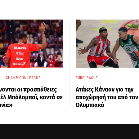
LL CHAMPIONS LEAGUE
EUROLEAGUE
νονται οι προσπάθειες
Ατάκες Κάνααν για την
οέλ Μπόλομποϊ, κοντά σε
αποχώρησή του από τον
νία»
Ολυμπιακό