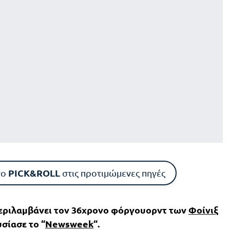
PICK&ROLL
το
στις προτιμώμενες πηγές
περιλαμβάνει τον 36χρονο φόργουορντ των
Φοίνιξ
υσίασε το “
Newsweek
“.