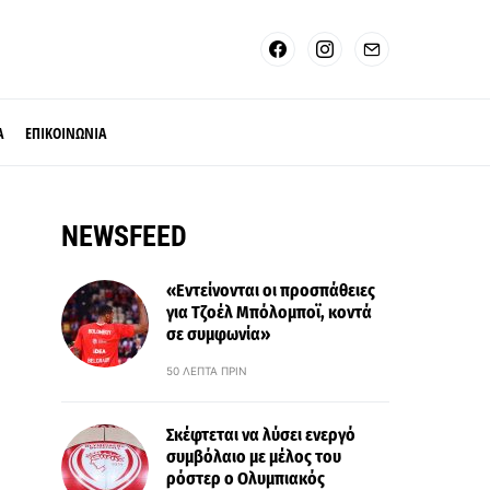
Α
ΕΠΙΚΟΙΝΩΝΙΑ
NEWSFEED
«Εντείνονται οι προσπάθειες
για Τζοέλ Μπόλομποϊ, κοντά
σε συμφωνία»
50 ΛΕΠΤΆ ΠΡΙΝ
Σκέφτεται να λύσει ενεργό
συμβόλαιο με μέλος του
ρόστερ ο Ολυμπιακός