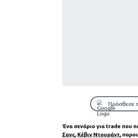
Πρόσθεσε 
Ένα σενάριο για trade που 
Σανς
,
Κέβιν Ντουράντ
, παρο