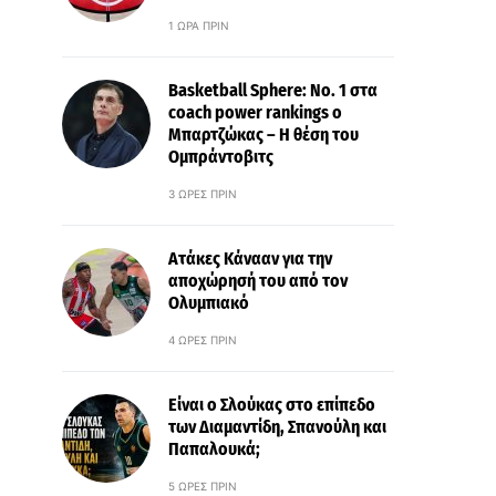
1 ΏΡΑ ΠΡΙΝ
Basketball Sphere: No. 1 στα
coach power rankings ο
Μπαρτζώκας – Η θέση του
Ομπράντοβιτς
3 ΏΡΕΣ ΠΡΙΝ
Ατάκες Κάνααν για την
αποχώρησή του από τον
Ολυμπιακό
4 ΏΡΕΣ ΠΡΙΝ
Είναι ο Σλούκας στο επίπεδο
των Διαμαντίδη, Σπανούλη και
Παπαλουκά;
5 ΏΡΕΣ ΠΡΙΝ