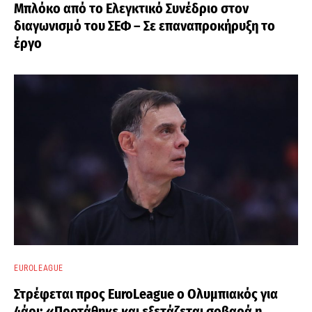
Μπλόκο από το Ελεγκτικό Συνέδριο στον
διαγωνισμό του ΣΕΦ – Σε επαναπροκήρυξη το
έργο
EUROLEAGUE
Στρέφεται προς EuroLeague ο Ολυμπιακός για
4άρι: «Προτάθηκε και εξετάζεται σοβαρά η