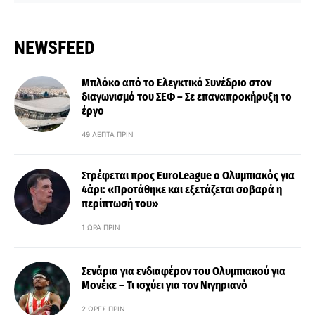
NEWSFEED
Μπλόκο από το Ελεγκτικό Συνέδριο στον
διαγωνισμό του ΣΕΦ – Σε επαναπροκήρυξη το
έργο
49 ΛΕΠΤΆ ΠΡΙΝ
Στρέφεται προς EuroLeague ο Ολυμπιακός για
4άρι: «Προτάθηκε και εξετάζεται σοβαρά η
περίπτωσή του»
1 ΏΡΑ ΠΡΙΝ
Σενάρια για ενδιαφέρον του Ολυμπιακού για
Μονέκε – Τι ισχύει για τον Νιγηριανό
2 ΏΡΕΣ ΠΡΙΝ