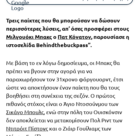
Τρεις παίκτες που θα μπορούσαν να δώσουν
περισσότερες λύσεις, απ’ όσες προσφέρει στους
Μιλγουόκι Μπακς
ο
Πατ Κόνατον
, παρουσίασε η
ιστοσελίδα Behindthebuckpass”.
Με βάση το εν λόγω δημοσίευμα, οι Μπακς θα
πρέπει να βγουν στην αγορά για να
παραχωρήσουν τον 31χρονο φόργουορντ, έτσι
ώστε να αποκτήσουν έναν παίκτη που θα τους
βοηθήσει στη συνέχεια της σεζόν. Ο πρώτος
πιθανός στόχος είναι ο Άγιο Ντοσούνμου των
Σικάγο Μπουλς
, ενώ στην πόλη του Ουισκόνσιν
δεν αποκλείεται να μετακομίσουν Πολ Ριντ των
Ντιτρόιτ Πίστονς
και ο Ζιάιρ Γουίλιαμς των