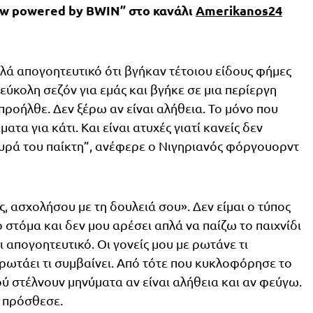
ow powered by BWIN” στο κανάλι
Amerikanos24
πλά απογοητευτικό ότι βγήκαν τέτοιου είδους φήμες
ο εύκολη σεζόν για εμάς και βγήκε σε μια περίεργη
προήλθε. Δεν ξέρω αν είναι αλήθεια. Το μόνο που
ματα για κάτι. Και είναι ατυχές γιατί κανείς δεν
υρά του παίκτη”, ανέφερε ο Νιγηριανός φόργουορντ
ις, ασχολήσου με τη δουλειά σου». Δεν είμαι ο τύπος
ο στόμα και δεν μου αρέσει απλά να παίζω το παιχνίδι
αι απογοητευτικό. Οι γονείς μου με ρωτάνε τι
ρωτάει τι συμβαίνει. Από τότε που κυκλοφόρησε το
ύ στέλνουν μηνύματα αν είναι αλήθεια και αν φεύγω.
, πρόσθεσε.