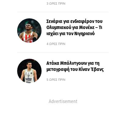
3 ΏΡΕΣ ΠΡΙΝ
Σενάρια για ενδιαφέρον του
Ολυμπιακού για Μονέκε – Τι
ισχύει για τον Νιγηριανό
4 ΏΡΕΣ ΠΡΙΝ
Ατάκα Μπόλντγουιν για τη
μεταγραφή του Κίναν Έβανς
5 ΏΡΕΣ ΠΡΙΝ
Advertisement