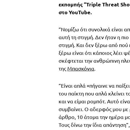
εκπομπής “Triple Threat Sh
στο YouTube.
“Νομίζω ότι συνολικά είναι α
αυτή τη στιγμή. Δεν ήταν η πι
στιγμή. Και δεν ξέρω από πού 
ξέρω είναι ότι κάποιος λέει ψέ
σκέφτεται την ανθρώπινη πλε
της
Μπασκόνια
.
“Είναι απλά «πήγαινε να παίξε
του παίκτη που απλά κλείνει τ
και να είμαι ρομπότ. Αυτό είν
συμβαίνει. Ο αδερφός μου με 
άρθρο, 10 άτομα την ημέρα μο
Τους δίνω την ίδια απάντηση”