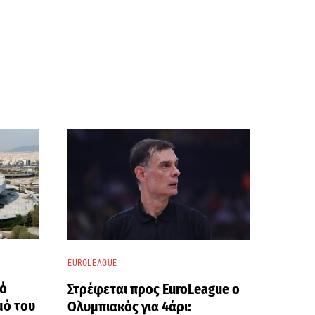
EUROLEAGUE
κό
Στρέφεται προς EuroLeague ο
μό του
Ολυμπιακός για 4άρι: