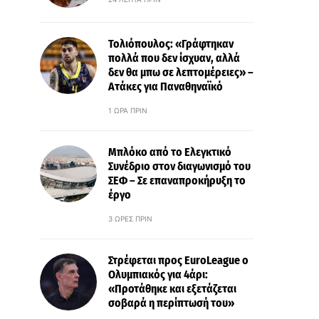
Τολιόπουλος: «Γράφτηκαν
πολλά που δεν ίσχυαν, αλλά
δεν θα μπω σε λεπτομέρειες» –
Ατάκες για Παναθηναϊκό
1 ΏΡΑ ΠΡΙΝ
Μπλόκο από το Ελεγκτικό
Συνέδριο στον διαγωνισμό του
ΣΕΦ – Σε επαναπροκήρυξη το
έργο
3 ΏΡΕΣ ΠΡΙΝ
Στρέφεται προς EuroLeague ο
Ολυμπιακός για 4άρι:
«Προτάθηκε και εξετάζεται
σοβαρά η περίπτωσή του»