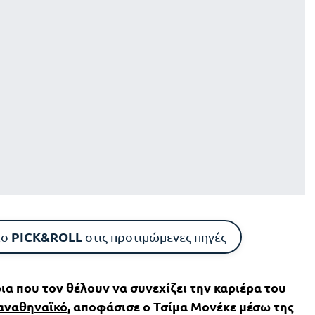
PICK&ROLL
το
στις προτιμώμενες πηγές
ια που τον θέλουν να συνεχίζει την καριέρα του
αναθηναϊκό
, αποφάσισε ο Τσίμα Μονέκε μέσω της