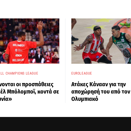
LL CHAMPIONS LEAGUE
EUROLEAGUE
νονται οι προσπάθειες
Ατάκες Κάνααν για την
οέλ Μπόλομποϊ, κοντά σε
αποχώρησή του από τον
νία»
Ολυμπιακό