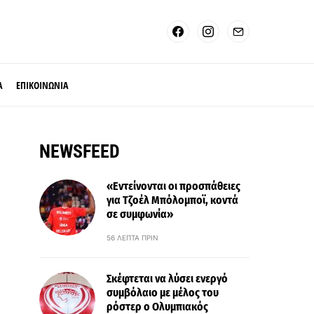
Α
ΕΠΙΚΟΙΝΩΝΙΑ
NEWSFEED
«Εντείνονται οι προσπάθειες
για Τζοέλ Μπόλομποϊ, κοντά
σε συμφωνία»
56 ΛΕΠΤΆ ΠΡΙΝ
Σκέφτεται να λύσει ενεργό
συμβόλαιο με μέλος του
ρόστερ ο Ολυμπιακός