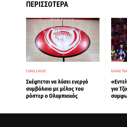
ΠΕΡΙΣΣΌΤΕΡΑ
EUROLEAGUE
BASKETBA
Σκέφτεται να λύσει ενεργό
«Εντεί
συμβόλαιο με μέλος του
για Τζ
ρόστερ ο Ολυμπιακός
συμφω