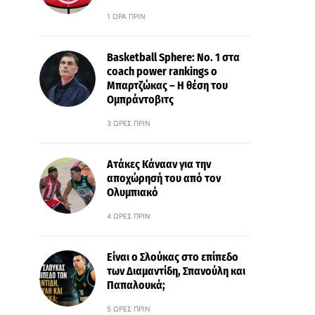
1 ΏΡΑ ΠΡΙΝ
Basketball Sphere: No. 1 στα
coach power rankings ο
Μπαρτζώκας – Η θέση του
Ομπράντοβιτς
3 ΏΡΕΣ ΠΡΙΝ
Ατάκες Κάνααν για την
αποχώρησή του από τον
Ολυμπιακό
4 ΏΡΕΣ ΠΡΙΝ
Είναι ο Σλούκας στο επίπεδο
των Διαμαντίδη, Σπανούλη και
Παπαλουκά;
5 ΏΡΕΣ ΠΡΙΝ