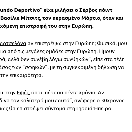
ndo Deportivo” είχε μιλήσει ο Σέρβος πόιντ
,
Βασίλιε Μίτσιτς
, τον περασμένο Μάρτιο, όταν και
εχόμενη επιστροφή του στην Ευρώπη.
αρτσελόνα
αν επιστρέψω στην Ευρώπη; Φυσικά, μου
μια από τις μεγάλες ομάδες στην Ευρώπη. Ήμουν
ρά, αλλά δεν συνέβη λόγω συνθηκών”, είπε στα τέλη
 άσος των “σφηκών”, με τη συγκεκριμένη δήλωση να
ην επικαιρότητα.
αι στην
Εφές
, όπου πέρασα πέντε χρόνια. Αν
ινα τον καλύτερό μου εαυτό”, ανέφερε ο 30χρονος
πως θα επιστρέψει σύντομα στη Γηραιά Ήπειρο.