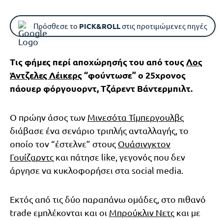
Πρόσθεσε το
PICK&ROLL
στις προτιμώμενες πηγές
Τις φήμες περί αποχώρησής του από τους
Λος
Άντζελες Λέικερς
“φούντωσε” ο 25χρονος
πάουερ φόργουορντ, Τζάρεντ Βάντερμπιλτ.
Ο πρώην άσος των
Μινεσότα Τίμπεργουλβς
διάβασε ένα σενάριο τριπλής ανταλλαγής, το
οποίο τον “έστελνε” στους
Ουάσινγκτον
Γουίζαρντς
και πάτησε like, γεγονός που δεν
άργησε να κυκλοφορήσει στα social media.
Εκτός από τις δύο παραπάνω ομάδες, στο πιθανό
trade εμπλέκονται και οι
Μπρούκλιν Νετς
και με