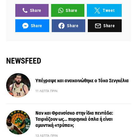
Share
Share
Tweet
Share
Share
Share
NEWSFEED
Υπέγραψε και ανακοινώθηκε ο Τόκο Σενγκέλια
11 ΛΕΠΤΆ ΠΡΙΝ
Ναν και Φρανσίσκο στην ίδια πεντάδα:
Ταιριάζουν ως… πυρηνικά όπλα ή είναι
αμυντική «τρύπα»;
13 ΛΕΠΤΆ ΠΡΙΝ