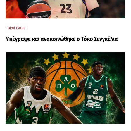
EUROLEAGUE
Υπέγραψε και ανακοινώθηκε ο Τόκο Σενγκέλια