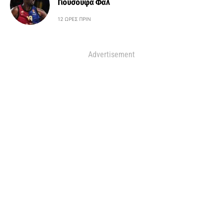
Γιουσουφά Φαλ
12 ΏΡΕΣ ΠΡΙΝ
Advertisement