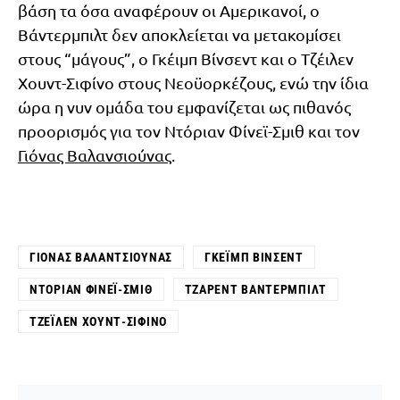
βάση τα όσα αναφέρουν οι Αμερικανοί, ο
Βάντερμπιλτ δεν αποκλείεται να μετακομίσει
στους “μάγους”, ο Γκέιμπ Βίνσεντ και ο Τζέιλεν
Χουντ-Σιφίνο στους Νεοϋορκέζους, ενώ την ίδια
ώρα η νυν ομάδα του εμφανίζεται ως πιθανός
προορισμός για τον Ντόριαν Φίνεϊ-Σμιθ και τον
Γιόνας Βαλανσιούνας
.
ΓΙΌΝΑΣ ΒΑΛΑΝΤΣΙΟΎΝΑΣ
ΓΚΈΙΜΠ ΒΊΝΣΕΝΤ
ΝΤΌΡΙΑΝ ΦΊΝΕΪ-ΣΜΙΘ
ΤΖΆΡΕΝΤ ΒΆΝΤΕΡΜΠΙΛΤ
ΤΖΈΙΛΕΝ ΧΟΥΝΤ-ΣΙΦΊΝΟ