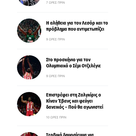
7 ΏΡΕΣ ΠΡΙΝ
Η αλήθεια για τον Λεσόρ και το
πρόβλημα που αντιμετωπίζει
9 ΏΡΕΣ ΠΡΙΝ
Στο προσκήνιο για τον
Ολυμπιακό ο Σέμι Οτζελέγιε
9 ΏΡΕΣ ΠΡΙΝ
Επιστρέφει στη Ζαλγκίρις ο
Κίναν Έβανς και φεύγει
δανεικός – Πού θα αγωνιστεί
10 ΏΡΕΣ ΠΡΙΝ
Σερβικό δημοσίευμα για