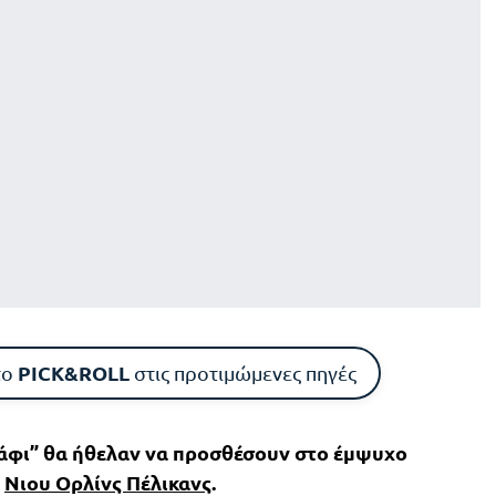
PICK&ROLL
το
στις προτιμώμενες πηγές
άφι” θα ήθελαν να προσθέσουν στο έμψυχο
ι
Νιου Ορλίνς Πέλικανς
.