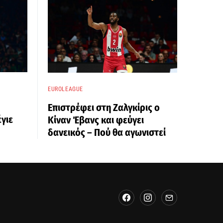
EUROLEAGUE
Επιστρέφει στη Ζαλγκίρις ο
γιε
Κίναν Έβανς και φεύγει
δανεικός – Πού θα αγωνιστεί