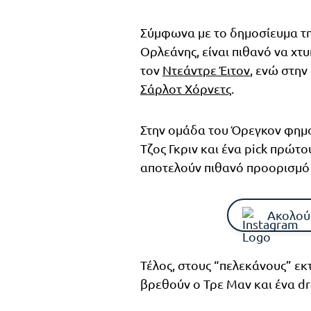
Σύμφωνα με το δημοσίευμα τη
Ορλεάνης, είναι πιθανό να χτ
τον
Ντεάντρε Έιτον
, ενώ στην
Σάρλοτ Χόρνετς
.
Στην ομάδα του Όρεγκον φημολ
Τζος Γκριν και ένα pick πρώτο
αποτελούν πιθανό προορισμό 
Ακολού
Τέλος, στους “πελεκάνους” ε
βρεθούν ο Τρε Μαν και ένα dr