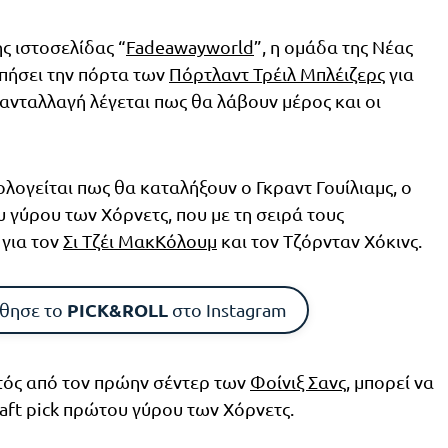
ς ιστοσελίδας “
Fadeawayworld
”, η ομάδα της Νέας
υπήσει την πόρτα των
Πόρτλαντ Τρέιλ Μπλέιζερς
για
 ανταλλαγή λέγεται πως θα λάβουν μέρος και οι
ογείται πως θα καταλήξουν ο Γκραντ Γουίλιαμς, ο
υ γύρου των Χόρνετς, που με τη σειρά τους
για τον
Σι Τζέι ΜακΚόλουμ
και τον Τζόρνταν Χόκινς.
PICK&ROLL
θησε το
στο Instagram
κτός από τον πρώην σέντερ των
Φοίνιξ Σανς
, μπορεί να
aft pick πρώτου γύρου των Χόρνετς.