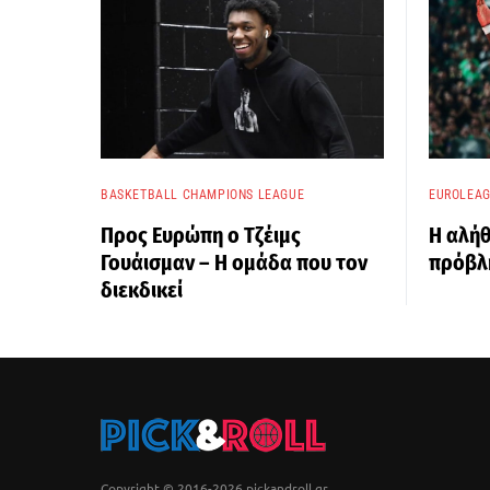
BASKETBALL CHAMPIONS LEAGUE
EUROLEA
Προς Ευρώπη ο Τζέιμς
Η αλήθ
Γουάισμαν – Η ομάδα που τον
πρόβλη
διεκδικεί
Copyright © 2016-2026 pickandroll.gr