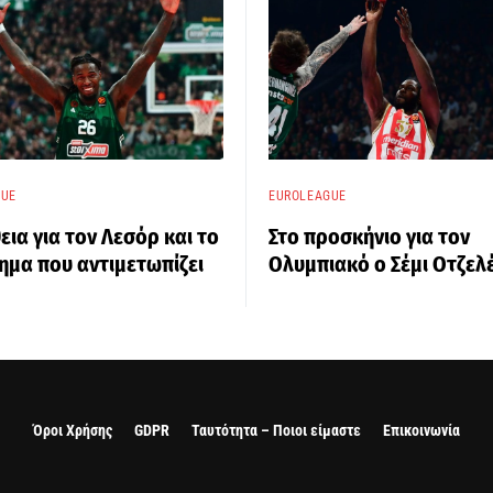
GUE
EUROLEAGUE
εια για τον Λεσόρ και το
Στο προσκήνιο για τον
μα που αντιμετωπίζει
Ολυμπιακό ο Σέμι Οτζελέ
Όροι Χρήσης
GDPR
Ταυτότητα – Ποιοι είμαστε
Επικοινωνία