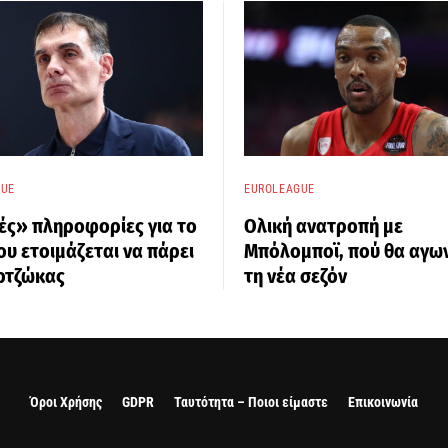
GUE
EUROLEAGUE
ές» πληροφορίες για το
Ολική ανατροπή με
ου ετοιμάζεται να πάρει
Μπόλομποϊ, πού θα αγων
ρτζώκας
τη νέα σεζόν
Όροι Χρήσης
GDPR
Ταυτότητα – Ποιοι είμαστε
Επικοινωνία