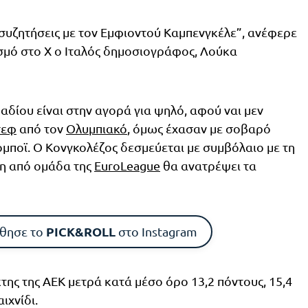
 συζητήσεις με τον Εμφιοντού Καμπενγκέλε”, ανέφερε
μό στο Χ ο Ιταλός δημοσιογράφος, Λούκα
αδίου είναι στην αγορά για ψηλό, αφού ναι μεν
σεφ
από τον
Ολυμπιακό
, όμως έχασαν με σοβαρό
μποϊ. O Κονγκολέζος δεσμεύεται με συμβόλαιο με τη
ση από ομάδα της
EuroLeague
θα ανατρέψει τα
PICK&ROLL
θησε το
στο Instagram
κτης της ΑΕΚ μετρά κατά μέσο όρο 13,2 πόντους, 15,4
ιχνίδι.