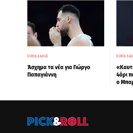
EUROLEAGUE
EUROLEA
Άσχημα τα νέα για Γιώργο
«Καυτ
Παπαγιάννη
4άρι π
ο Μπα