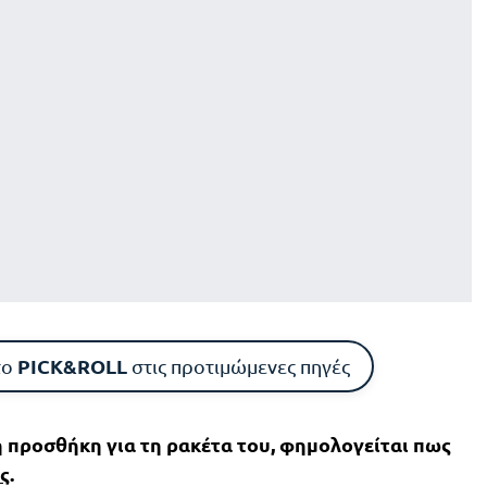
PICK&ROLL
το
στις προτιμώμενες πηγές
ή προσθήκη για τη ρακέτα του, φημολογείται πως
ς
.