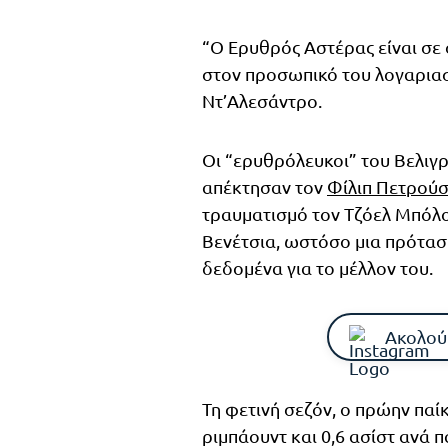
“O Ερυθρός Αστέρας είναι σε
στον προσωπικό του λογαριασ
Ντ’Αλεσάντρο.
Οι “ερυθρόλευκοι” του Βελιγρ
απέκτησαν τον
Φίλιπ Πετρού
τραυματισμό τον Τζόελ Μπόλο
Βενέτσια, ωστόσο μια πρότα
δεδομένα για το μέλλον του.
Ακολού
Τη φετινή σεζόν, ο πρώην παί
ριμπάουντ και 0,6 ασίστ ανά πα