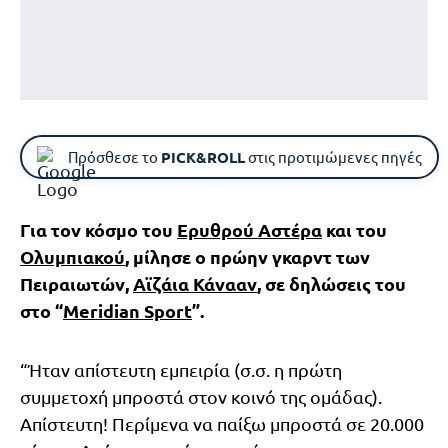
Πρόσθεσε το
PICK&ROLL
στις προτιμώμενες πηγές
Για τον κόσμο του
Ερυθρού Αστέρα
και του
Ολυμπιακού
, μίλησε ο πρώην γκαρντ των
Πειραιωτών,
Αϊζάια Κάνααν
, σε δηλώσεις του
στο “
Meridian Sport
”.
“Ήταν απίστευτη εμπειρία (σ.σ. η πρώτη
συμμετοχή μπροστά στον κοινό της ομάδας).
Απίστευτη! Περίμενα να παίξω μπροστά σε 20.000