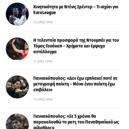
Κινητικότητα με Ντένις Σρέντερ – Τι ισχύει για
EuroLeague
10 ΏΡΕΣ ΠΡΙΝ
Η τελευταία προσφορά της Ντουμπάι για τον
Τόμας Γουόκαπ – Χρήματα και έμψυχο
αντάλλαγμα
11 ΏΡΕΣ ΠΡΙΝ
Γιαννακόπουλος: «Δεν έχω εμπλακεί ποτέ σε
μεταγραφή παίκτη – Μόνο έναν παίκτη έχω
επιβάλει»
13 ΏΡΕΣ ΠΡΙΝ
Γιαννακόπουλος: «Σε 5 χρόνια θα
παρακολουθώ τα ματς του Παναθηναϊκού ως
φίλαθλος»