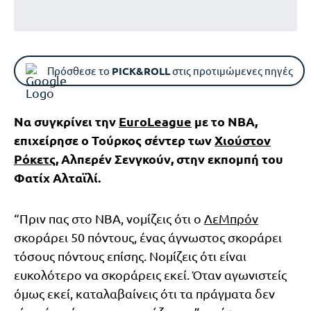
Πρόσθεσε το
PICK&ROLL
στις προτιμώμενες πηγές
Να συγκρίνει την
EuroLeague
με το ΝΒΑ,
επιχείρησε ο Τούρκος σέντερ των
Χιούστον
Ρόκετς
, Αλπερέν Σενγκούν, στην εκπομπή του
Φατίχ Αλταϊλί.
“Πριν πας στο ΝΒΑ, νομίζεις ότι ο
ΛεΜπρόν
σκοράρει 50 πόντους, ένας άγνωστος σκοράρει
τόσους πόντους επίσης. Νομίζεις ότι είναι
ευκολότερο να σκοράρεις εκεί. Όταν αγωνιστείς
όμως εκεί, καταλαβαίνεις ότι τα πράγματα δεν