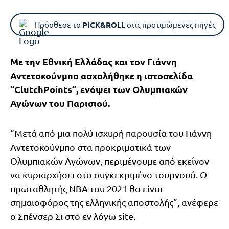
Πρόσθεσε το
PICK&ROLL
στις προτιμώμενες πηγές
Με την Εθνική Ελλάδας και τον
Γιάννη
Αντετοκούνμπο
ασχολήθηκε η ιστοσελίδα
“ClutchPoints”, ενόψει των Oλυμπιακών
Αγώνων του Παρισιού.
“Μετά από μια πολύ ισχυρή παρουσία του Γιάννη
Αντετοκούνμπο στα προκριματικά των
Oλυμπιακών Αγώνων, περιμένουμε από εκείνον
να κυριαρχήσει στο συγκεκριμένο τουρνουά. Ο
πρωταθλητής ΝΒΑ του 2021 θα είναι
σημαιοφόρος της ελληνικής αποστολής”, ανέφερε
ο Σπένσερ Σι στο εν λόγω site.