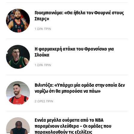
Γουεμπανιάμα: «Θα ήθελα τον Φουρνιέ στους
Σπερς»
1 ΏΡΑ ΠΡΙΝ
Η φαρμακερή ατάκα του Φρανσίσκο για
Σλούκα
1 ΏΡΑ ΠΡΙΝ
Βιλντόζα: «Υπάρχει μία ομάδα στην οποία δεν
νομίζω ότι θα μπορούσα να πάω»
2 ΏΡΕΣ ΠΡΙΝ
Εννέα μεγάλα ονόματα από το ΝΒΑ
παραμένουν ελεύθερα – Οι ομάδες που
παρακολουθούν τις εξελίξεις