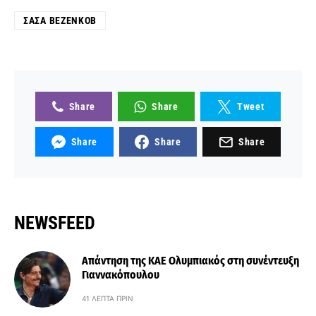
ΣΆΣΑ ΒΕΖΈΝΚΟΒ
Share
Share
Tweet
Share
Share
Share
NEWSFEED
Απάντηση της ΚΑΕ Ολυμπιακός στη συνέντευξη
Γιαννακόπουλου
41 ΛΕΠΤΆ ΠΡΙΝ