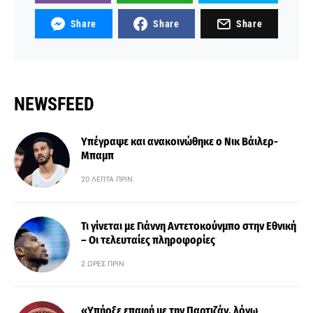
Share
Share
Share
NEWSFEED
Υπέγραψε και ανακοινώθηκε ο Νικ Βάιλερ-
Μπαμπ
20 ΛΕΠΤΆ ΠΡΙΝ
Τι γίνεται με Γιάννη Αντετοκούνμπο στην Εθνική
– Οι τελευταίες πληροφορίες
2 ΏΡΕΣ ΠΡΙΝ
«Υπήρξε επαφή με την Παρτιζάν, λόγω