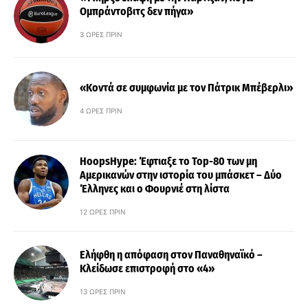
Ομπράντοβιτς δεν πήγα»
3 ΏΡΕΣ ΠΡΙΝ
«Κοντά σε συμφωνία με τον Πάτρικ Μπέβερλι»
4 ΏΡΕΣ ΠΡΙΝ
HoopsHype: Έφτιαξε το Top-80 των μη
Αμερικανών στην ιστορία του μπάσκετ – Δύο
Έλληνες και ο Φουρνιέ στη λίστα
12 ΏΡΕΣ ΠΡΙΝ
Ελήφθη η απόφαση στον Παναθηναϊκό –
Κλείδωσε επιστροφή στο «4»
13 ΏΡΕΣ ΠΡΙΝ