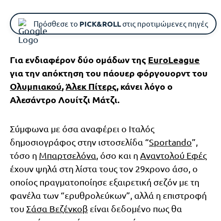
Πρόσθεσε το
PICK&ROLL
στις προτιμώμενες πηγές
Για ενδιαφέρον δύο ομάδων της
EuroLeague
για την απόκτηση του πάουερ φόργουορντ του
Ολυμπιακού
,
Άλεκ Πίτερς
, κάνει λόγο ο
Αλεσάντρο Λουίτζι Μάτζι.
Σύμφωνα με όσα αναφέρει ο Ιταλός
δημοσιογράφος στην ιστοσελίδα “
Sportando
”,
τόσο η
Μπαρτσελόνα
, όσο και η
Αναντολού Εφές
έχουν ψηλά στη λίστα τους τον 29χρονο άσο, ο
οποίος πραγματοποίησε εξαιρετική σεζόν με τη
φανέλα των “ερυθρολεύκων”, αλλά η επιστροφή
του
Σάσα Βεζένκοβ
είναι δεδομένο πως θα