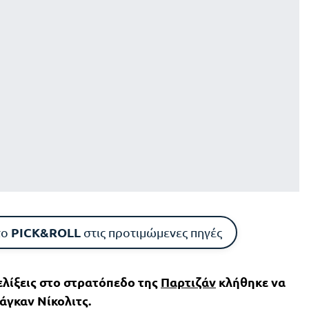
PICK&ROLL
το
στις προτιμώμενες πηγές
ξελίξεις στο στρατόπεδο της
Παρτιζάν
κλήθηκε να
ράγκαν Νίκολιτς.