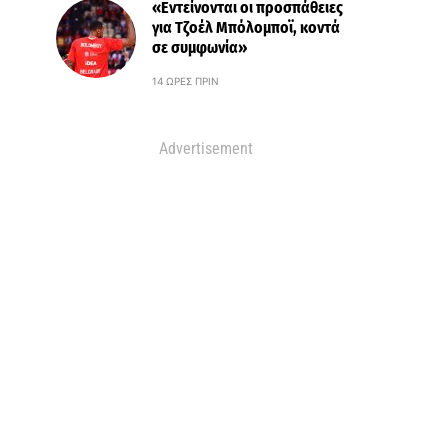
«Εντείνονται οι προσπάθειες
για Τζοέλ Μπόλομποϊ, κοντά
σε συμφωνία»
14 ΏΡΕΣ ΠΡΙΝ
Advertisement