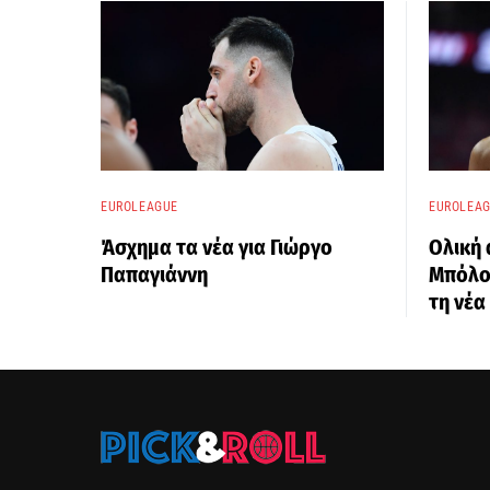
EUROLEAGUE
EUROLEA
Άσχημα τα νέα για Γιώργο
Ολική
Παπαγιάννη
Μπόλομ
τη νέα