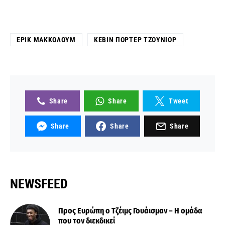
ΈΡΙΚ ΜΑΚΚΌΛΟΥΜ
ΚΈΒΙΝ ΠΌΡΤΕΡ ΤΖΟΎΝΙΟΡ
Share
Share
Tweet
Share
Share
Share
NEWSFEED
Προς Ευρώπη ο Τζέιμς Γουάισμαν – Η ομάδα
που τον διεκδικεί