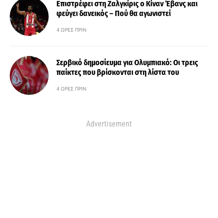
Επιστρέφει στη Ζαλγκίρις ο Κίναν Έβανς και
φεύγει δανεικός – Πού θα αγωνιστεί
4 ΏΡΕΣ ΠΡΙΝ
Σερβικό δημοσίευμα για Ολυμπιακό: Οι τρεις
παίκτες που βρίσκονται στη λίστα του
4 ΏΡΕΣ ΠΡΙΝ
Advertisement