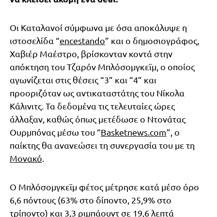
Οι Καταλανοί σύμφωνα με όσα αποκάλυψε η
ιστοσελίδα “
encestando
” και ο δημοσιογράφος,
Χαβιέρ Μαέστρο, βρίσκονταν κοντά στην
απόκτηση του Τζαρόν Μπλόσομγκεϊμ, ο οποίος
αγωνίζεται στις θέσεις “3” και “4” και
προοριζόταν ως αντικαταστάτης του Νίκολα
Κάλινιτς. Τα δεδομένα τις τελευταίες ώρες
άλλαξαν, καθώς όπως μετέδωσε ο Ντονάτας
Ουρμπόνας μέσω του “
Basketnews.com
”, ο
παίκτης θα ανανεώσει τη συνεργασία του με τη
Μονακό
.
Ο Μπλόσομγκεϊμ φέτος μέτρησε κατά μέσο όρο
6,6 πόντους (63% στο δίποντο, 25,9% στο
τρίποντο) και 3,3 ριμπάουντ σε 19,6 λεπτά