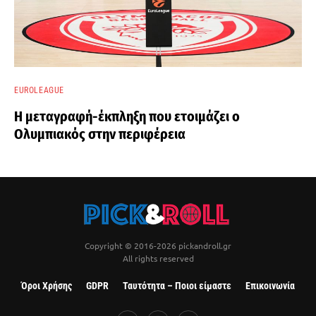
EUROLEAGUE
Η μεταγραφή-έκπληξη που ετοιμάζει ο
Ολυμπιακός στην περιφέρεια
Copyright © 2016-2026 pickandroll.gr
All rights reserved
Όροι Χρήσης
GDPR
Ταυτότητα – Ποιοι είμαστε
Επικοινωνία