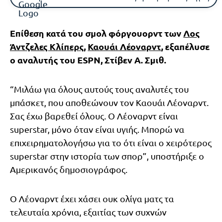
Επίθεση κατά του σμολ φόργουορντ των
Λος
Άντζελες Κλίπερς
,
Καουάι Λέοναρντ
, εξαπέλυσε
ο αναλυτής του ESPN, Στίβεν Α. Σμιθ.
“Μιλάω για όλους αυτούς τους αναλυτές του
μπάσκετ, που αποθεώνουν τον Καουάι Λέοναρντ.
Σας έχω βαρεθεί όλους. Ο Λέοναρντ είναι
superstar, μόνο όταν είναι υγιής. Μπορώ να
επιχειρηματολογήσω για το ότι είναι ο χειρότερος
superstar στην ιστορία των σπορ”, υποστήριξε ο
Αμερικανός δημοσιογράφος.
Ο Λέοναρντ έχει χάσει ουκ ολίγα ματς τα
τελευταία χρόνια, εξαιτίας των συχνών