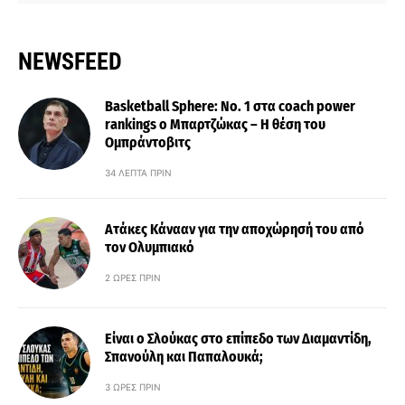
NEWSFEED
Basketball Sphere: No. 1 στα coach power
rankings ο Μπαρτζώκας – Η θέση του
Ομπράντοβιτς
34 ΛΕΠΤΆ ΠΡΙΝ
Ατάκες Κάνααν για την αποχώρησή του από
τον Ολυμπιακό
2 ΏΡΕΣ ΠΡΙΝ
Είναι ο Σλούκας στο επίπεδο των Διαμαντίδη,
Σπανούλη και Παπαλουκά;
3 ΏΡΕΣ ΠΡΙΝ