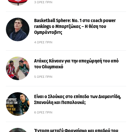
3 ΏΡΕΣ ΠΡΙΝ
Basketball Sphere: No. 1 στα coach power
rankings ο Μπαρτζώκας – Η θέση του
Ομπράντοβιτς
4 ΏΡΕΣ ΠΡΙΝ
Ατάκες Κάνααν για την αποχώρησή του από
τον Ολυμπιακό
5 ΏΡΕΣ ΠΡΙΝ
Είναι ο Σλούκας στο επίπεδο των Διαμαντίδη,
Σπανούλη και Παπαλουκά;
6 ΏΡΕΣ ΠΡΙΝ
Ένταση μεταξύ Φρανσίσκο και οπαδού του