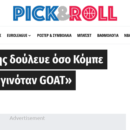
Σ
EUROLEAGUE
ΡΟΣΤΕΡ & ΣΥΜΒΟΛΑΙΑ
ΜΠΑΤΖΕΤ
ΒΑΘΜΟΛΟΓΙΑ
ΝΒ
ης δούλευε όσο Κόμπε
 γινόταν GOAT»
Advertisement