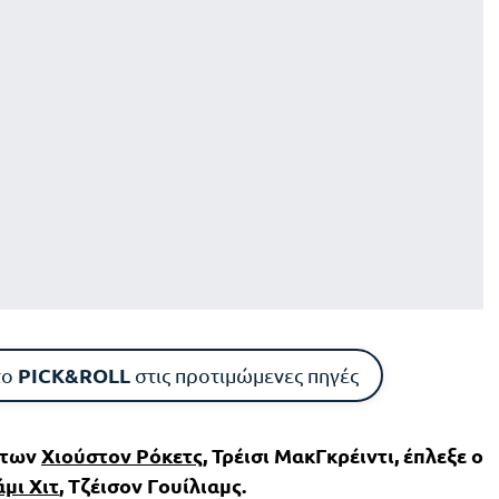
PICK&ROLL
το
στις προτιμώμενες πηγές
 των
Χιούστον Ρόκετς
, Τρέισι ΜακΓκρέιντι, έπλεξε ο
μι Χιτ
, Τζέισον Γουίλιαμς.