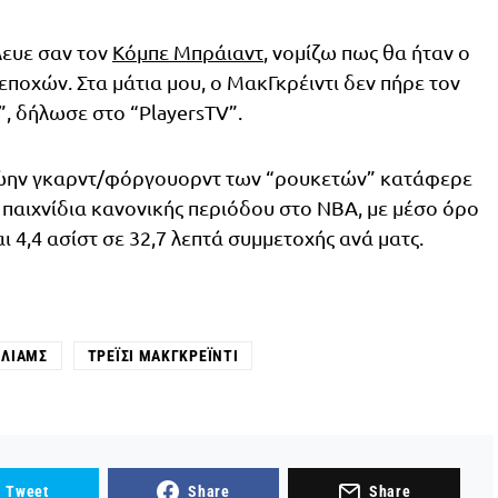
λευε σαν τον
Κόμπε Μπράιαντ
, νομίζω πως θα ήταν ο
ποχών. Στα μάτια μου, ο ΜακΓκρέιντι δεν πήρε τον
, δήλωσε στο “PlayersTV”.
πρώην γκαρντ/φόργουορντ των “ρουκετών” κατάφερε
 παιχνίδια κανονικής περιόδου στο ΝΒΑ, με μέσο όρο
αι 4,4 ασίστ σε 32,7 λεπτά συμμετοχής ανά ματς.
ΊΛΙΑΜΣ
ΤΡΈΙΣΙ ΜΑΚΓΚΡΈΙΝΤΙ
Tweet
Share
Share