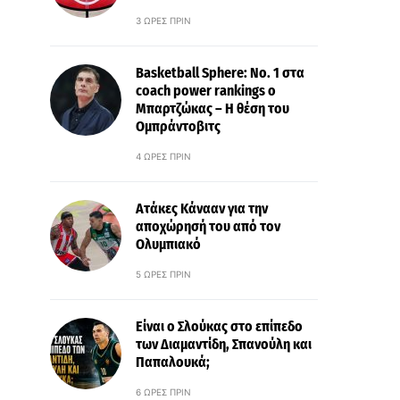
3 ΏΡΕΣ ΠΡΙΝ
Basketball Sphere: No. 1 στα
coach power rankings ο
Μπαρτζώκας – Η θέση του
Ομπράντοβιτς
4 ΏΡΕΣ ΠΡΙΝ
Ατάκες Κάνααν για την
αποχώρησή του από τον
Ολυμπιακό
5 ΏΡΕΣ ΠΡΙΝ
Είναι ο Σλούκας στο επίπεδο
των Διαμαντίδη, Σπανούλη και
Παπαλουκά;
6 ΏΡΕΣ ΠΡΙΝ