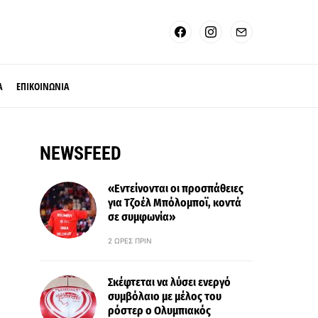
Α
ΕΠΙΚΟΙΝΩΝΙΑ
NEWSFEED
«Εντείνονται οι προσπάθειες
για Τζοέλ Μπόλομποϊ, κοντά
σε συμφωνία»
2 ΏΡΕΣ ΠΡΙΝ
Σκέφτεται να λύσει ενεργό
συμβόλαιο με μέλος του
ρόστερ ο Ολυμπιακός