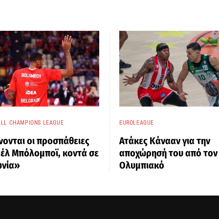
LL CHAMPIONS LEAGUE
EUROLEAGUE
νονται οι προσπάθειες
Ατάκες Κάνααν για την
οέλ Μπόλομποϊ, κοντά σε
αποχώρησή του από τον
νία»
Ολυμπιακό