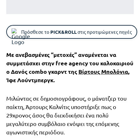
Πρόσθεσε το
PICK&ROLL
στις προτιμώμενες πηγές
Με ανεβασμένες “μετοχές” αναμένεται να
συμμετάσχει στην free agency του καλοκαιριού
ο Δανός combo γκαρντ της
Βίρτους Μπολόνια
,
Ίφε Λούντμπεργκ.
Μιλώντας σε δημοσιογράφους, ο μάνατζερ του
παίκτη, Άρτουρς Καλνίτις υποστήριξε πως ο
29χρονος άσος θα διεκδικήσει ένα πολύ
μεγαλύτερο συμβόλαιο ενόψει της επόμενης
αγωνιστικής περιόδου.