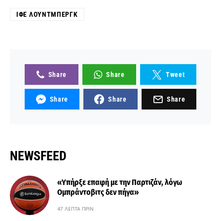
ΊΦΕ ΛΟΎΝΤΜΠΕΡΓΚ
Share
Share
Tweet
Share
Share
Share
NEWSFEED
«Υπήρξε επαφή με την Παρτιζάν, λόγω
Ομπράντοβιτς δεν πήγα»
47 ΛΕΠΤΆ ΠΡΙΝ