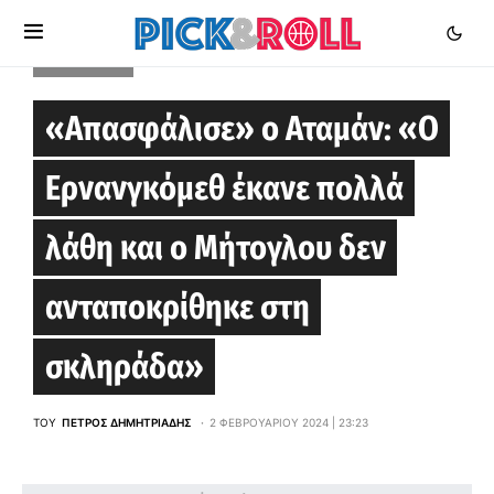
EUROLEAGUE
«Απασφάλισε» ο Αταμάν: «Ο
Ερνανγκόμεθ έκανε πολλά
λάθη και ο Μήτογλου δεν
ανταποκρίθηκε στη
σκληράδα»
ΤΟΥ
ΠΈΤΡΟΣ ΔΗΜΗΤΡΙΆΔΗΣ
2 ΦΕΒΡΟΥΑΡΊΟΥ 2024 | 23:23