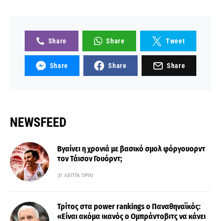
Share
Share
Tweet
Share
Share
Share
NEWSFEED
Βγαίνει η χρονιά με βασικό σμολ φόργουορντ
τον Τάισον Γουόρντ;
31 ΛΕΠΤΆ ΠΡΙΝ
Τρίτος στα power rankings ο Παναθηναϊκός:
«Είναι ακόμα ικανός ο Ομπράντοβιτς να κάνει