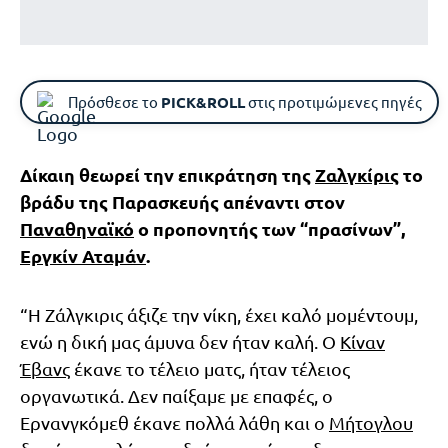
Πρόσθεσε το
PICK&ROLL
στις προτιμώμενες πηγές
Δίκαιη θεωρεί την επικράτηση της
Ζαλγκίρις
το
βράδυ της Παρασκευής απέναντι στον
Παναθηναϊκό
ο προπονητής των “πρασίνων”,
Εργκίν Αταμάν
.
“Η Ζάλγκιρις άξιζε την νίκη, έχει καλό μομέντουμ,
ενώ η δική μας άμυνα δεν ήταν καλή. Ο
Κίναν
Έβανς
έκανε το τέλειο ματς, ήταν τέλειος
οργανωτικά. Δεν παίξαμε με επαφές, ο
Ερνανγκόμεθ έκανε πολλά λάθη και ο
Μήτογλου