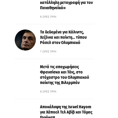
κατάλληλη μεταγραφή για τον
Παναθηναϊκό»
6 ΏΡΕΣ ΠΡΙΝ
Τα δεδομένα για Κάλινιτς,
Χεζόνια και παίκτη… τύπου
Ράσελ στον Ολυμπιακό
7 ΏΡΕΣ ΠΡΙΝ
Μετά τις αποχωρήσεις
Φρανσίσκο και Τάις, στο
στόχαστρο του Ολυμπιακού
παίκτης της Βιλερμπάν
8 ΏΡΕΣ ΠΡΙΝ
Αποκάλυψη της Israel Hayom
για Χάποελ Τελ Αβίβ και Τόμας
Γουόκαπ