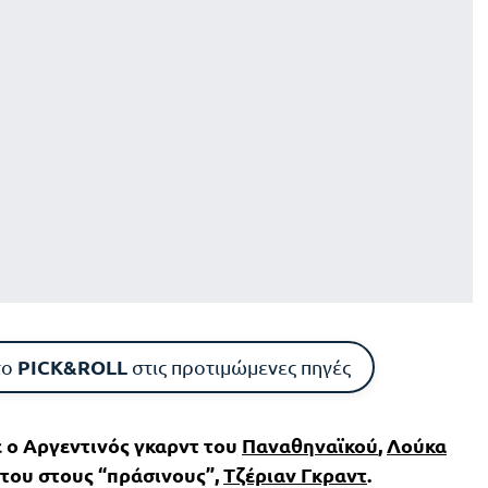
PICK&ROLL
το
στις προτιμώμενες πηγές
ε ο Αργεντινός γκαρντ του
Παναθηναϊκού
,
Λούκα
η του στους “πράσινους”,
Τζέριαν Γκραντ
.