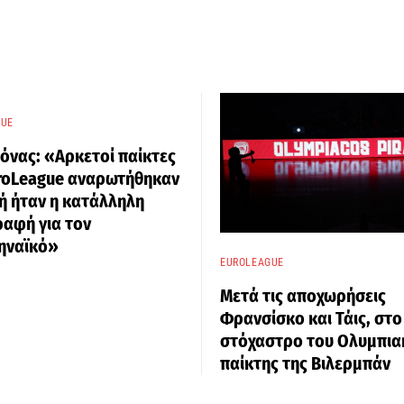
GUE
νας: «Αρκετοί παίκτες
uroLeague αναρωτήθηκαν
ή ήταν η κατάλληλη
αφή για τον
ηναϊκό»
EUROLEAGUE
Μετά τις αποχωρήσεις
Φρανσίσκο και Τάις, στο
στόχαστρο του Ολυμπια
παίκτης της Βιλερμπάν