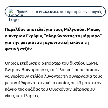
Πρόσθεσε το
PICK&ROLL
στις προτιμώμενες πηγές
Παρελθόν αποτελεί για τους
Μιλγουόκι Μπακς
ο Άντριαν Γκρίφιν, “πληρώνοντας το μάρμαρο”
για την μετριότατη αγωνιστική εικόνα τη
φετινή σεζόν.
Όπως μετέδωσε ο ρεπόρτερ του δικτύου ESPN,
Άντριαν Βοϊναρόφσκι, τα “ελάφια” αποφάσισαν
να γυρίσουν σελίδα λύνοντας τη συνεργασία τους
με τον 49χρονο τεχνικό, ο οποίος σε 43 ματς στον
πάγκο της ομάδας του Ουισκόνσιν μέτρησε 30
νίκες και 13 ήττες.