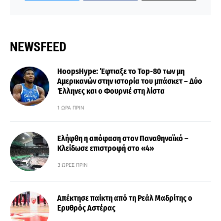
NEWSFEED
HoopsHype: Έφτιαξε το Top-80 των μη
Αμερικανών στην ιστορία του μπάσκετ – Δύο
Έλληνες και ο Φουρνιέ στη λίστα
1 ΏΡΑ ΠΡΙΝ
Ελήφθη η απόφαση στον Παναθηναϊκό –
Κλείδωσε επιστροφή στο «4»
3 ΏΡΕΣ ΠΡΙΝ
Απέκτησε παίκτη από τη Ρεάλ Μαδρίτης ο
Ερυθρός Αστέρας