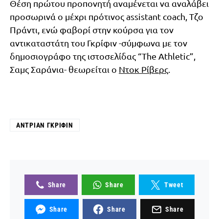
Θέση πρώτου προπονητή αναμένεται να αναλάβει
προσωρινά ο μέχρι πρότινος assistant coach, Τζο
Πράντι, ενώ φαβορί στην κούρσα για τον
αντικαταστάτη του Γκρίφιν -σύμφωνα με τον
δημοσιογράφο της ιστοσελίδας “The Athletic”,
Σαμς Σαράνια- θεωρείται ο
Ντοκ Ρίβερς
.
ΆΝΤΡΙΑΝ ΓΚΡΊΦΙΝ
Share
Share
Tweet
Share
Share
Share