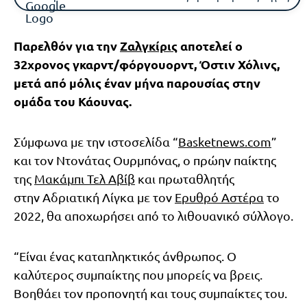
Παρελθόν για την
Ζαλγκίρις
αποτελεί ο
32χρονος γκαρντ/φόργουορντ, Όστιν Χόλινς,
μετά από μόλις έναν μήνα παρουσίας στην
ομάδα του Κάουνας.
Σύμφωνα με την ιστοσελίδα “
Basketnews.com
”
και τον Ντονάτας Ουρμπόνας, ο πρώην παίκτης
της
Μακάμπι Τελ Αβίβ
και πρωταθλητής
στην Αδριατική Λίγκα με τον
Ερυθρό Αστέρα
το
2022, θα αποχωρήσει από το λιθουανικό σύλλογο.
“Είναι ένας καταπληκτικός άνθρωπος. Ο
καλύτερος συμπαίκτης που μπορείς να βρεις.
Βοηθάει τον προπονητή και τους συμπαίκτες του.