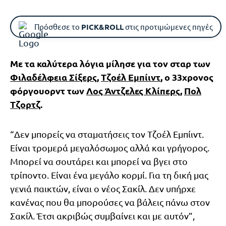
Πρόσθεσε το
PICK&ROLL
στις προτιμώμενες πηγές
Με τα καλύτερα λόγια μίλησε για τον σταρ των
Φιλαδέλφεια Σίξερς
,
Τζοέλ Εμπίιντ
, ο 33χρονος
φόργουορντ των
Λος Άντζελες Κλίπερς
,
Πολ
Τζορτζ
.
“Δεν μπορείς να σταματήσεις τον Τζοέλ Εμπίιντ.
Είναι τρομερά μεγαλόσωμος αλλά και γρήγορος.
Μπορεί να σουτάρει και μπορεί να βγει στο
τρίποντο. Είναι ένα μεγάλο κορμί. Για τη δική μας
γενιά παικτών, είναι ο νέος Σακίλ. Δεν υπήρχε
κανένας που θα μπορούσες να βάλεις πάνω στον
Σακίλ. Έτσι ακριβώς συμβαίνει και με αυτόν”,