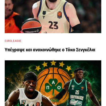
EUROLEAGUE
Υπέγραψε και ανακοινώθηκε ο Τόκο Σενγκέλια