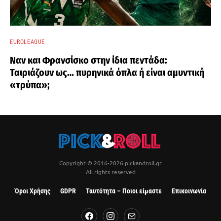
EUROLEAGUE
Ναν και Φρανσίσκο στην ίδια πεντάδα:
Ταιριάζουν ως… πυρηνικά όπλα ή είναι αμυντική
«τρύπα»;
Copyright © 2016-2026 pickandroll.gr
All rights reserved
Όροι Χρήσης
GDPR
Ταυτότητα – Ποιοι είμαστε
Επικοινωνία