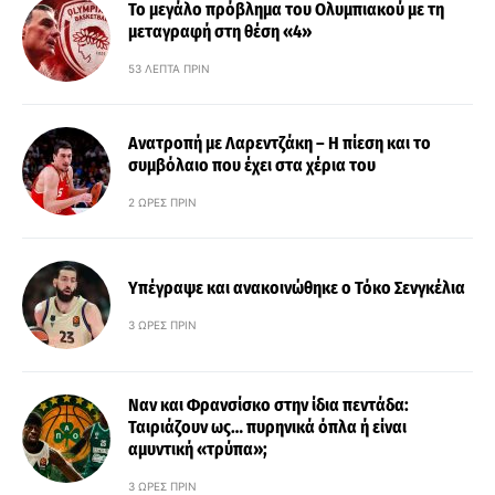
Το μεγάλο πρόβλημα του Ολυμπιακού με τη
μεταγραφή στη θέση «4»
53 ΛΕΠΤΆ ΠΡΙΝ
Ανατροπή με Λαρεντζάκη – Η πίεση και το
συμβόλαιο που έχει στα χέρια του
2 ΏΡΕΣ ΠΡΙΝ
Υπέγραψε και ανακοινώθηκε ο Τόκο Σενγκέλια
3 ΏΡΕΣ ΠΡΙΝ
Ναν και Φρανσίσκο στην ίδια πεντάδα:
Ταιριάζουν ως… πυρηνικά όπλα ή είναι
αμυντική «τρύπα»;
3 ΏΡΕΣ ΠΡΙΝ