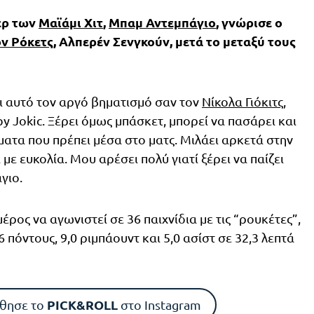
ερ των
Μαϊάμι Χιτ
,
Μπαμ Αντεμπάγιο
, γνώρισε ο
ν Ρόκετς
, Αλπερέν Σενγκούν, μετά το μεταξύ τους
ει αυτό τον αργό βηματισμό σαν τον
Νίκολα Γιόκιτς
,
y Jokic. Ξέρει όμως μπάσκετ, μπορεί να πασάρει και
ματα που πρέπει μέσα στο ματς. Μιλάει αρκετά στην
με ευκολία. Μου αρέσει πολύ γιατί ξέρει να παίζει
γιο.
μέρος να αγωνιστεί σε 36 παιχνίδια με τις “ρουκέτες”,
πόντους, 9,0 ριμπάουντ και 5,0 ασίστ σε 32,3 λεπτά
PICK&ROLL
θησε το
στο Instagram