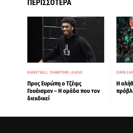
ΠΕΡΙΣΣΌΤΕΡΑ
BASKETBALL CHAMPIONS LEAGUE
EUROLEA
Προς Ευρώπη ο Τζέιμς
Η αλήθ
Γουάισμαν – Η ομάδα που τον
πρόβλη
διεκδικεί