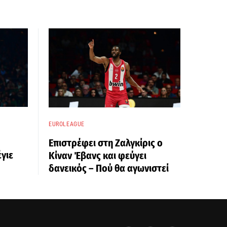
EUROLEAGUE
Επιστρέφει στη Ζαλγκίρις ο
γιε
Κίναν Έβανς και φεύγει
δανεικός – Πού θα αγωνιστεί