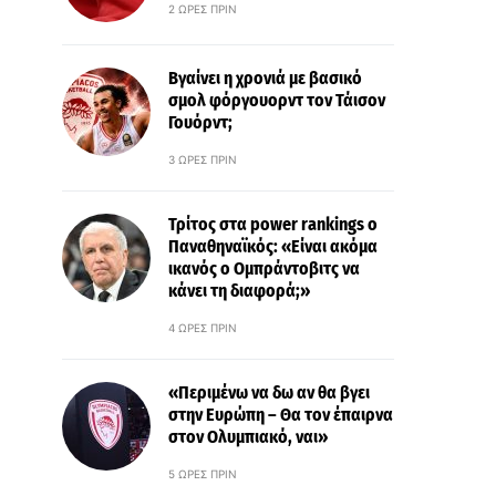
2 ΏΡΕΣ ΠΡΙΝ
Βγαίνει η χρονιά με βασικό
σμολ φόργουορντ τον Τάισον
Γουόρντ;
3 ΏΡΕΣ ΠΡΙΝ
Τρίτος στα power rankings ο
Παναθηναϊκός: «Είναι ακόμα
ικανός ο Ομπράντοβιτς να
κάνει τη διαφορά;»
4 ΏΡΕΣ ΠΡΙΝ
«Περιμένω να δω αν θα βγει
στην Ευρώπη – Θα τον έπαιρνα
στον Ολυμπιακό, ναι»
5 ΏΡΕΣ ΠΡΙΝ