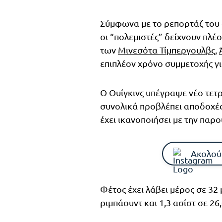
Σύμφωνα με το ρεπορτάζ του 
οι “πολεμιστές” δείχνουν πλ
των
Μινεσότα Τίμπεργουλβς
,
επιπλέον χρόνο συμμετοχής γ
Ο Ουίγκινς υπέγραψε νέο τετ
συνολικά προβλέπει αποδοχέ
έχει ικανοποιήσει με την παρο
Ακολού
Φέτος έχει λάβει μέρος σε 32 
ριμπάουντ και 1,3 ασίστ σε 2