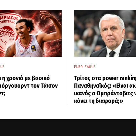
GUE
EUROLEAGUE
ι η χρονιά με βασικό
Τρίτος στα power rankin
φόργουορντ τον Τάισον
Παναθηναϊκός: «Είναι α
τ;
ικανός ο Ομπράντοβιτς 
κάνει τη διαφορά;»