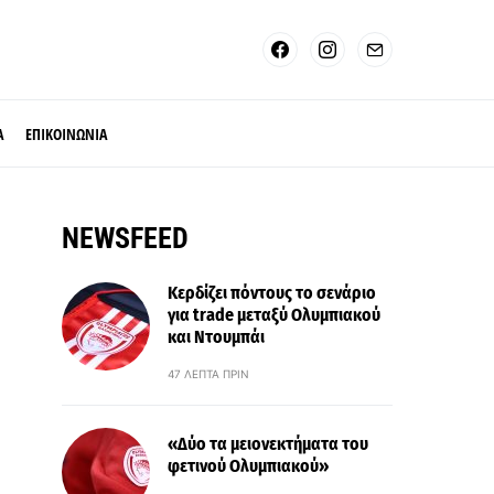
Α
ΕΠΙΚΟΙΝΩΝΙΑ
NEWSFEED
Κερδίζει πόντους το σενάριο
για trade μεταξύ Ολυμπιακού
και Ντουμπάι
47 ΛΕΠΤΆ ΠΡΙΝ
«Δύο τα μειονεκτήματα του
φετινού Ολυμπιακού»