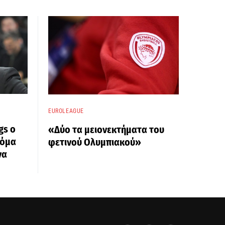
EUROLEAGUE
gs ο
«Δύο τα μειονεκτήματα του
κόμα
φετινού Ολυμπιακού»
να