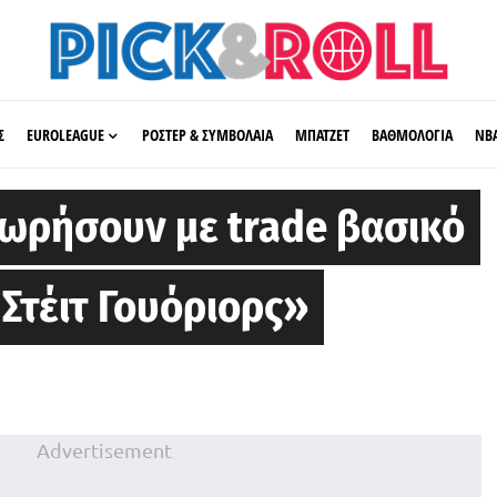
Σ
EUROLEAGUE
ΡΟΣΤΕΡ & ΣΥΜΒΟΛΑΙΑ
ΜΠΑΤΖΕΤ
ΒΑΘΜΟΛΟΓΙΑ
ΝΒ
ωρήσουν με trade βασικό
 Στέιτ Γουόριορς»
Advertisement