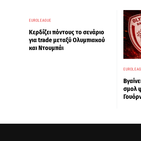
EUROLEAGUE
Κερδίζει πόντους το σενάριο
για trade μεταξύ Ολυμπιακού
και Ντουμπάι
EUROLEA
Βγαίνε
σμολ 
Γουόρν