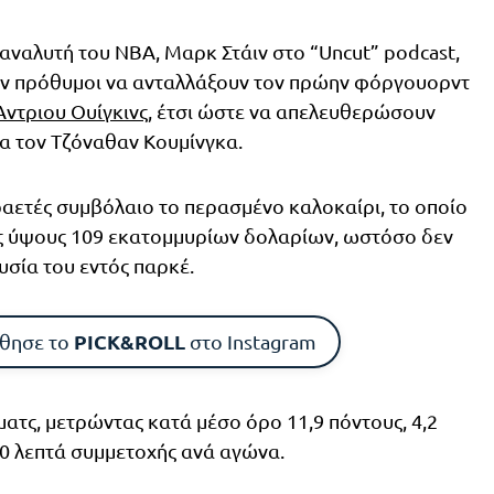
αναλυτή του ΝΒΑ, Μαρκ Στάιν στο “Uncut” podcast,
έον πρόθυμοι να ανταλλάξουν τον πρώην φόργουορντ
Άντριου Ουίγκινς
, έτσι ώστε να απελευθερώσουν
ια τον Τζόναθαν Κουμίνγκα.
ραετές συμβόλαιο το περασμένο καλοκαίρι, το οποίο
ς ύψους 109 εκατομμυρίων δολαρίων, ωστόσο δεν
υσία του εντός παρκέ.
PICK&ROLL
θησε το
στο Instagram
ματς, μετρώντας κατά μέσο όρο 11,9 πόντους, 4,2
6,0 λεπτά συμμετοχής ανά αγώνα.