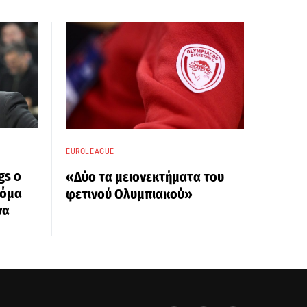
EUROLEAGUE
gs ο
«Δύο τα μειονεκτήματα του
κόμα
φετινού Ολυμπιακού»
να