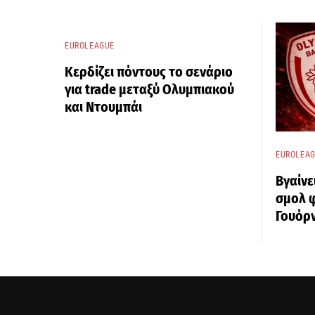
EUROLEAGUE
Κερδίζει πόντους το σενάριο
για trade μεταξύ Ολυμπιακού
και Ντουμπάι
EUROLEA
Βγαίνε
σμολ 
Γουόρν