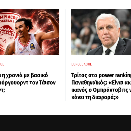
GUE
EUROLEAGUE
ι η χρονιά με βασικό
Τρίτος στα power rankin
φόργουορντ τον Τάισον
Παναθηναϊκός: «Είναι α
τ;
ικανός ο Ομπράντοβιτς 
κάνει τη διαφορά;»