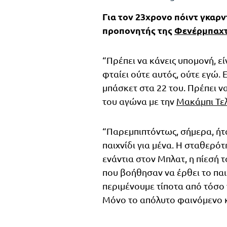
Για τον 23χρονο πόιντ γκαρν
προπονητής της
Φενέρμπαχ
“Πρέπει να κάνεις υπομονή, εί
φταίει ούτε αυτός, ούτε εγώ.
μπάσκετ στα 22 του. Πρέπει 
του αγώνα με την
Μακάμπι Τε
“Παρεμπιπτόντως, σήμερα, ήτα
παιχνίδι για μένα. Η σταθερό
ενάντια στον Μπλατ, η πίεσή 
που βοήθησαν να έρθει το παιχ
περιμένουμε τίποτα από τόσο ν
Μόνο το απόλυτο φαινόμενο κυ