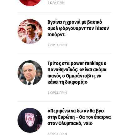
1 ΏΡΑ ΠΡΙΝ
Βγαίνει η χρονιά με βασικό
σμολ φόργουορντ τον Τάισον
Γουόρντ;
2 ΏΡΕΣ ΠΡΙΝ
Τρίτος στα power rankings ο
Παναθηναϊκός: «Είναι ακόμα
ικανός ο Ομπράντοβιτς να
κάνει τη διαφορά;»
3 ΏΡΕΣ ΠΡΙΝ
«Περιμένω να δω αν θα βγει
στην Ευρώπη – Θα τον έπαιρνα
στον Ολυμπιακό, ναι»
5 ΏΡΕΣ ΠΡΙΝ