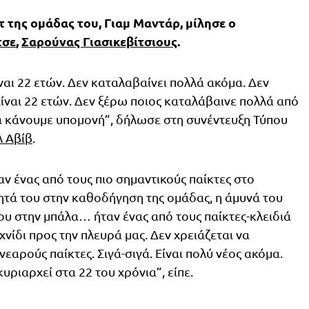
τ της ομάδας του, Γιαμ Μαντάρ, μίλησε ο
τσε
,
Σαρούνας Γιασικεβίτσιους
.
ναι 22 ετών. Δεν καταλαβαίνει πολλά ακόμα. Δεν
 Είναι 22 ετών. Δεν ξέρω ποιος καταλάβαινε πολλά από
να κάνουμε υπομονή”, δήλωσε στη συνέντευξη Τύπου
λ Αβίβ
.
ν ένας από τους πιο σημαντικούς παίκτες στο
τητά του στην καθοδήγηση της ομάδας, η άμυνά του
του στην μπάλα… ήταν ένας από τους παίκτες-κλειδιά
νίδι προς την πλευρά μας. Δεν χρειάζεται να
εαρούς παίκτες. Σιγά-σιγά. Είναι πολύ νέος ακόμα.
ριαρχεί στα 22 του χρόνια”, είπε.