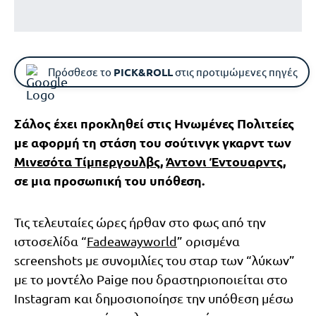
Πρόσθεσε το
PICK&ROLL
στις προτιμώμενες πηγές
Σάλος έχει προκληθεί στις Ηνωμένες Πολιτείες
με αφορμή τη στάση του σούτινγκ γκαρντ των
Μινεσότα Τίμπεργουλβς
,
Άντονι Έντουαρντς
,
σε μια προσωπική του υπόθεση.
Τις τελευταίες ώρες ήρθαν στο φως από την
ιστοσελίδα “
Fadeawayworld
” ορισμένα
screenshots με συνομιλίες του σταρ των “λύκων”
με το μοντέλο Paige που δραστηριοποιείται στο
Instagram και δημοσιοποίησε την υπόθεση μέσω