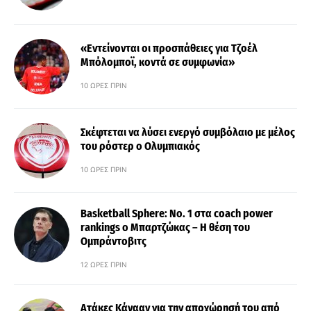
«Εντείνονται οι προσπάθειες για Τζοέλ
Μπόλομποϊ, κοντά σε συμφωνία»
10 ΏΡΕΣ ΠΡΙΝ
Σκέφτεται να λύσει ενεργό συμβόλαιο με μέλος
του ρόστερ ο Ολυμπιακός
10 ΏΡΕΣ ΠΡΙΝ
Basketball Sphere: No. 1 στα coach power
rankings ο Μπαρτζώκας – Η θέση του
Ομπράντοβιτς
12 ΏΡΕΣ ΠΡΙΝ
Ατάκες Κάνααν για την αποχώρησή του από