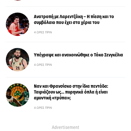
Ανατροπή με Λαρεντζάκη – Η πίεση και το
συμβόλαιο που έχει στα χέρια του
4 ΏΡΕΣ ΠΡΙΝ
Υπέγραψε και ανακοινώθηκε ο Τόκο Σενγκέλια
4 ΏΡΕΣ ΠΡΙΝ
Ναν και Φρανσίσκο στην ίδια πεντάδα:
Ταιριάζουν ως… πυρηνικά όπλα ή είναι
αμυντική «τρύπα»;
4 ΏΡΕΣ ΠΡΙΝ
Advertisement