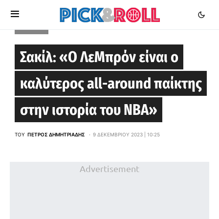
ΕΙΔΉΣΕΙΣ
Σακίλ: «Ο ΛεΜπρόν είναι ο
καλύτερος all-around παίκτης
στην ιστορία του NBA»
ΤΟΥ
ΠΈΤΡΟΣ ΔΗΜΗΤΡΙΆΔΗΣ
9 ΔΕΚΕΜΒΡΊΟΥ 2023 | 10:25
Advertisement