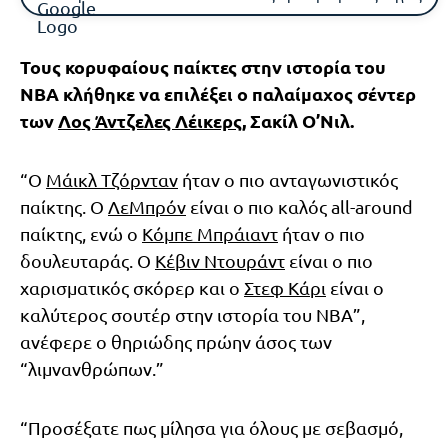
Τους κορυφαίους παίκτες στην ιστορία του
NBA κλήθηκε να επιλέξει ο παλαίμαχος σέντερ
των
Λος Άντζελες Λέικερς
, Σακίλ Ο’Νιλ.
“Ο
Μάικλ Τζόρνταν
ήταν ο πιο ανταγωνιστικός
παίκτης. Ο
ΛεΜπρόν
είναι ο πιο καλός all-around
παίκτης, ενώ ο
Κόμπε Μπράιαντ
ήταν ο πιο
δουλευταράς. Ο
Κέβιν Ντουράντ
είναι ο πιο
χαρισματικός σκόρερ και ο
Στεφ Κάρι
είναι ο
καλύτερος σουτέρ στην ιστορία του ΝΒΑ”,
ανέφερε ο θηριώδης πρώην άσος των
“λιμνανθρώπων.”
“Προσέξατε πως μίλησα για όλους με σεβασμό,