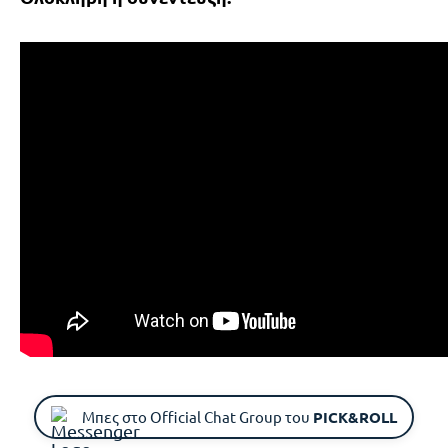
Μπες στο Official Chat Group του
PICK&ROLL