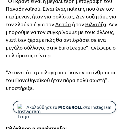
“Ο Γκραντ είναι η μεγαλύτερη μεταγραφή του
Παναθηναϊκού. Είναι ένας παίκτης που δεν τον
περίμεναν, ήταν για ρολίστας. Δεν συζητάμε για
τον Σλούκα ή για τον
Λεσόρ
ή τον
Βιλντόζα
. Δεν
μπορούμε να τον συγκρίνουμε με τους άλλους,
γιατί δεν ξέραμε πώς θα αντιδράσει σε ένα
μεγάλο σύλλογο, στην
EuroLeague
”, ανέφερε ο
παλαίμαχος σέντερ.
“Δείχνει ότι η επιλογή που έκαναν οι άνθρωποι
του Παναθηναϊκού ήταν πάρα πολύ σωστή”,
υποστήριξε.
Ακολούθησε το
PICK&ROLL
στο Instagram
Ολόκληρη η συνέντευξη: