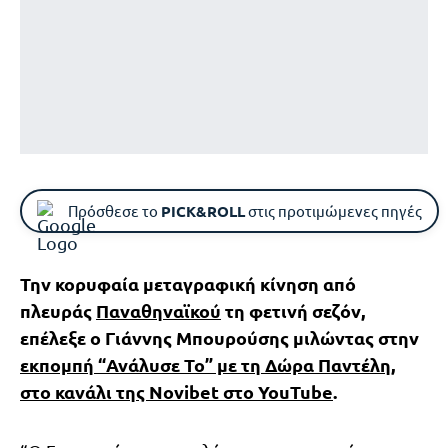
Πρόσθεσε το
PICK&ROLL
στις προτιμώμενες πηγές
Την κορυφαία μεταγραφική κίνηση από
πλευράς
Παναθηναϊκού
τη φετινή σεζόν,
επέλεξε ο Γιάννης Μπουρούσης μιλώντας στην
εκπομπή “Ανάλυσε Το” με τη Δώρα Παντέλη,
στο κανάλι της Novibet στο YouTube
.