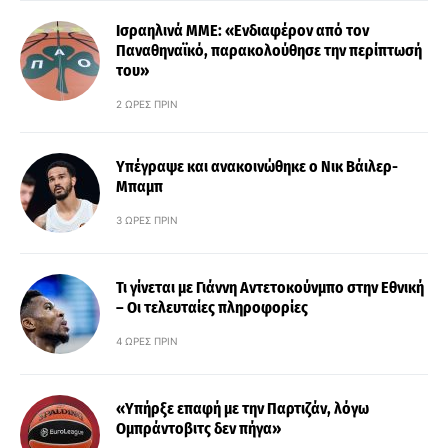
Ισραηλινά ΜΜΕ: «Ενδιαφέρον από τον
Παναθηναϊκό, παρακολούθησε την περίπτωσή
του»
2 ΏΡΕΣ ΠΡΙΝ
Υπέγραψε και ανακοινώθηκε ο Νικ Βάιλερ-
Μπαμπ
3 ΏΡΕΣ ΠΡΙΝ
Τι γίνεται με Γιάννη Αντετοκούνμπο στην Εθνική
– Οι τελευταίες πληροφορίες
4 ΏΡΕΣ ΠΡΙΝ
«Υπήρξε επαφή με την Παρτιζάν, λόγω
Ομπράντοβιτς δεν πήγα»