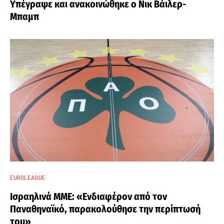
Υπέγραψε και ανακοινώθηκε ο Νικ Βάιλερ-
Μπαμπ
EUROLEAGUE
Ισραηλινά ΜΜΕ: «Ενδιαφέρον από τον
Παναθηναϊκό, παρακολούθησε την περίπτωσή
του»